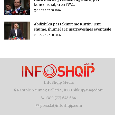
koncensual, kreu i VV...
16:37 / 07.08.2026
Abdixhiku pas takimit me Kurtin: Jemi
shumë, shumë larg marrëveshjes eventuale
16:36 / 07.08.2026
InfoShqip Media
Rr.Stole Naumov, Pallati 4, 1000 Shkup/Maqedoni
+389 (77) 643 664
press(at)infoshqip.com