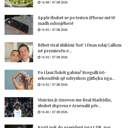
16:48 / 07.08.2026
Apple thuhet se po teston iPhone më të
madh ndonjëherë
16:45 / 07.08.2026
Bëhet viral shikimi ‘hot’ i Duas ndaj Callum
në premierën e...
16:43 / 07.08.2026
Po i lani flokët gabim? Rregulli 60-
sekondësh që ndryshon gjithçka nga...
16:42 / 07.08.2026
Vinicius Jr rinovon me Real Madridin,
shuhet shpresa e Arsenalit për...
16:40 / 07.08.2026
Kurti nuk do president nga LDK, por