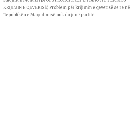
Sulejman Mehazi (JA OPSTRUKCIONET E IVANOVIT PËR MOS
KRIJIMIN E QEVERISË) Problem për krijimin e qeverisë së re në
Republikën e Maqedonisë nuk do jenë partitë...