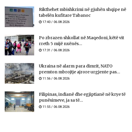
Rikthehet mbishkrimi në gjuhën shqipe në
tabelën kufitare Tabanoc
17:40 / 06.08.2026
Po zbrazen shkollat në Maqedoni, këtë vit
rreth 5 mijë nxënës...
17:31 / 06.08.2026
Ukraina në alarm para dimrit, NATO
premton mbrojtje ajrore urgjente pas...
11:56 / 06.08.2026
Filipinas, indianë dhe egjiptianë në krye të
punësimeve, ja sa të...
11:55 / 06.08.2026