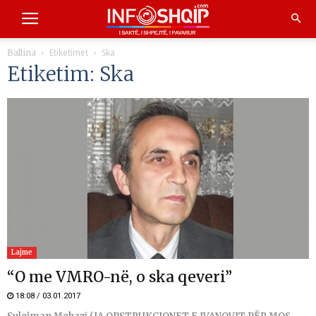
Etiketimet
Ska
Ballina
Etiketim: Ska
Lajme
“O me VMRO-në, o ska qeveri”
18:08 / 03.01.2017