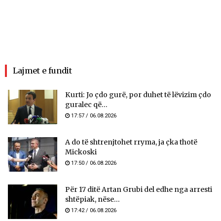
Lajmet e fundit
Kurti: Jo çdo gurë, por duhet të lëvizim çdo
guralec që...
17:57 / 06.08.2026
A do të shtrenjtohet rryma, ja çka thotë
Mickoski
17:50 / 06.08.2026
Për 17 ditë Artan Grubi del edhe nga arresti
shtëpiak, nëse...
17:42 / 06.08.2026