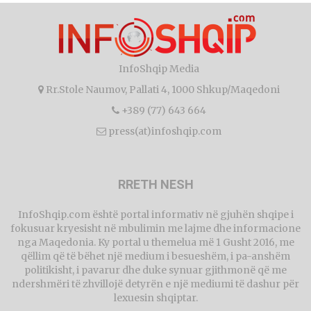
InfoShqip Media
Rr.Stole Naumov, Pallati 4, 1000 Shkup/Maqedoni
+389 (77) 643 664
press(at)infoshqip.com
RRETH NESH
InfoShqip.com është portal informativ në gjuhën shqipe i
fokusuar kryesisht në mbulimin me lajme dhe informacione
nga Maqedonia. Ky portal u themelua më 1 Gusht 2016, me
qëllim që të bëhet një medium i besueshëm, i pa-anshëm
politikisht, i pavarur dhe duke synuar gjithmonë që me
ndershmëri të zhvillojë detyrën e një mediumi të dashur për
lexuesin shqiptar.