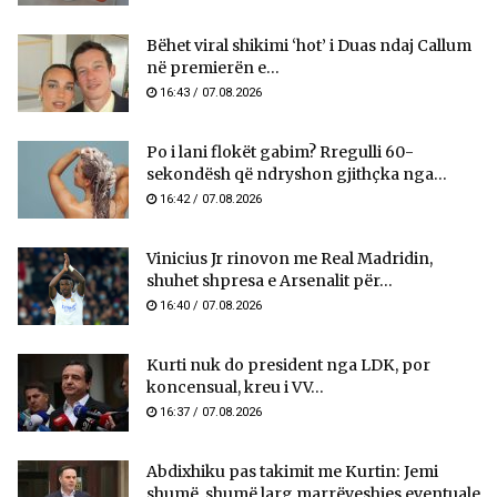
Bëhet viral shikimi ‘hot’ i Duas ndaj Callum
në premierën e...
16:43 / 07.08.2026
Po i lani flokët gabim? Rregulli 60-
sekondësh që ndryshon gjithçka nga...
16:42 / 07.08.2026
Vinicius Jr rinovon me Real Madridin,
shuhet shpresa e Arsenalit për...
16:40 / 07.08.2026
Kurti nuk do president nga LDK, por
koncensual, kreu i VV...
16:37 / 07.08.2026
Abdixhiku pas takimit me Kurtin: Jemi
shumë, shumë larg marrëveshjes eventuale