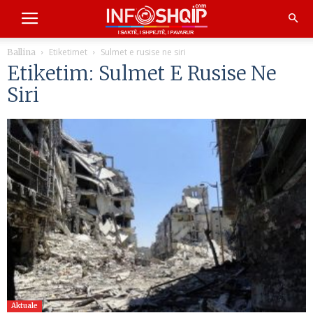
Etiketimet
Sulmet e rusise ne siri
Ballina
Etiketim: Sulmet E Rusise Ne
Siri
Aktuale