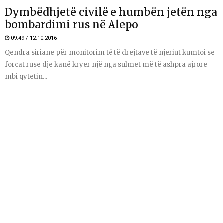
Dymbëdhjetë civilë e humbën jetën nga
bombardimi rus në Alepo
09:49 / 12.10.2016
Qendra siriane për monitorim të të drejtave të njeriut kumtoi se
forcat ruse dje kanë kryer një nga sulmet më të ashpra ajrore
mbi qytetin...