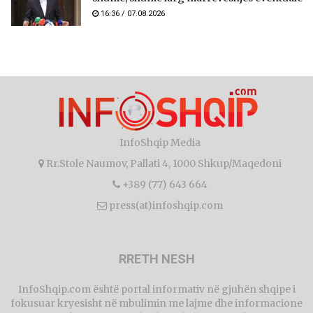
16:36 / 07.08.2026
InfoShqip Media
Rr.Stole Naumov, Pallati 4, 1000 Shkup/Maqedoni
+389 (77) 643 664
press(at)infoshqip.com
RRETH NESH
InfoShqip.com është portal informativ në gjuhën shqipe i
fokusuar kryesisht në mbulimin me lajme dhe informacione