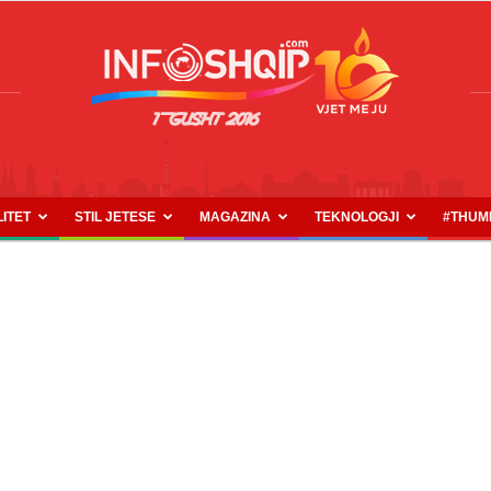
LITET
STIL JETESE
MAGAZINA
TEKNOLOGJI
#THUM
INFOSHQIP.COM