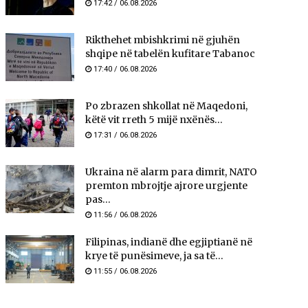
17:42 / 06.08.2026
Rikthehet mbishkrimi në gjuhën
shqipe në tabelën kufitare Tabanoc
17:40 / 06.08.2026
Po zbrazen shkollat në Maqedoni,
këtë vit rreth 5 mijë nxënës...
17:31 / 06.08.2026
Ukraina në alarm para dimrit, NATO
premton mbrojtje ajrore urgjente
pas...
11:56 / 06.08.2026
Filipinas, indianë dhe egjiptianë në
krye të punësimeve, ja sa të...
11:55 / 06.08.2026