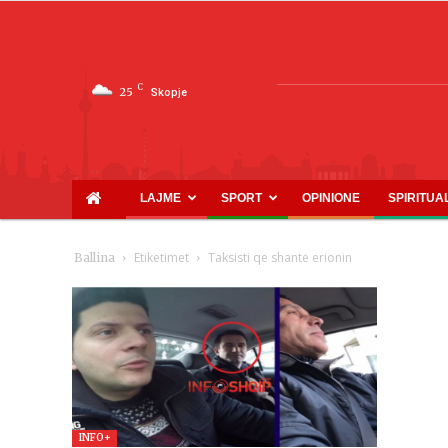
C
25
Skopje
LAJME
SPORT
OPINIONE
SPIRITUA
Etiketimet
Taksisti qe shante erionin
Ballina
INFO+