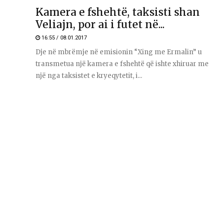
Kamera e fshehtë, taksisti shan
Veliajn, por ai i futet në...
16:55 / 08.01.2017
Dje në mbrëmje në emisionin “Xing me Ermalin” u
transmetua një kamera e fshehtë që ishte xhiruar me
një nga taksistet e kryeqytetit, i...