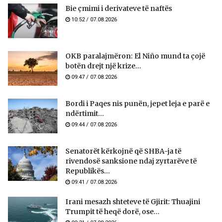
Bie çmimi i derivateve të naftës
10:52 / 07.08.2026
OKB paralajmëron: El Niño mund ta çojë
botën drejt një krize...
09:47 / 07.08.2026
Bordi i Paqes nis punën, jepet leja e parë e
ndërtimit...
09:44 / 07.08.2026
Senatorët kërkojnë që SHBA-ja të
rivendosë sanksione ndaj zyrtarëve të
Republikës...
09:41 / 07.08.2026
Irani mesazh shteteve të Gjirit: Thuajini
Trumpit të heqë dorë, ose...