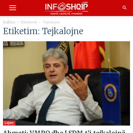
Etiketimet
Tejkalojne
Ballina
Etiketim: Tejkalojne
Lajme