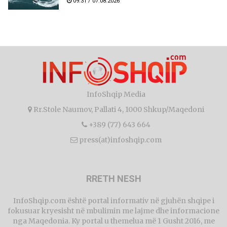
09:31 / 07.08.2026
InfoShqip Media
Rr.Stole Naumov, Pallati 4, 1000 Shkup/Maqedoni
+389 (77) 643 664
press(at)infoshqip.com
RRETH NESH
InfoShqip.com është portal informativ në gjuhën shqipe i
fokusuar kryesisht në mbulimin me lajme dhe informacione
nga Maqedonia. Ky portal u themelua më 1 Gusht 2016, me