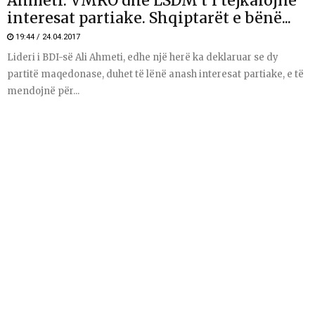
Ahmeti: VMRO dhe LSDM t’i tejkalojnë
interesat partiake. Shqiptarët e bënë...
19:44 / 24.04.2017
Lideri i BDI-së Ali Ahmeti, edhe një herë ka deklaruar se dy
partitë maqedonase, duhet të lënë anash interesat partiake, e të
mendojnë për...