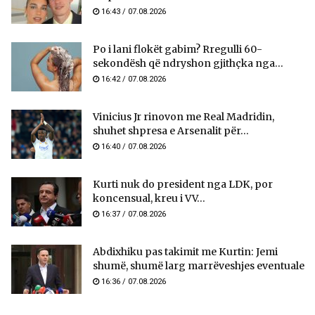
16:43 / 07.08.2026
Po i lani flokët gabim? Rregulli 60-
sekondësh që ndryshon gjithçka nga...
16:42 / 07.08.2026
Vinicius Jr rinovon me Real Madridin,
shuhet shpresa e Arsenalit për...
16:40 / 07.08.2026
Kurti nuk do president nga LDK, por
koncensual, kreu i VV...
16:37 / 07.08.2026
Abdixhiku pas takimit me Kurtin: Jemi
shumë, shumë larg marrëveshjes eventuale
16:36 / 07.08.2026