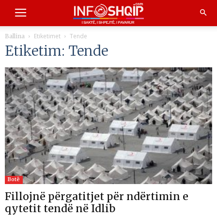
Etiketimet
Tende
Ballina
Etiketim: Tende
Botë
Fillojnë përgatitjet për ndërtimin e
qytetit tendë në Idlib