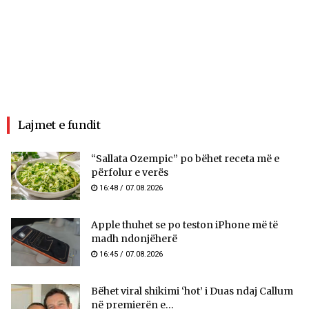
Lajmet e fundit
“Sallata Ozempic” po bëhet receta më e
përfolur e verës
16:48 / 07.08.2026
Apple thuhet se po teston iPhone më të
madh ndonjëherë
16:45 / 07.08.2026
Bëhet viral shikimi ‘hot’ i Duas ndaj Callum
në premierën e...