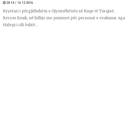
20:14 / 16.12.2016
Kryetari i përgjithshëm e Gjysmëhënës së Kuqe të Turqisë,
Kerem Kınık, në lidhje me punimet për personat e evakuuar nga
Halepi i cili është...