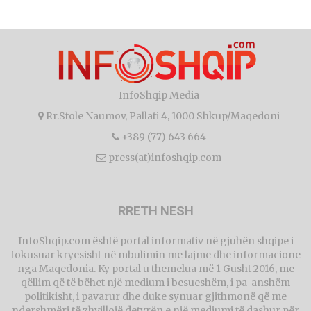
InfoShqip Media
Rr.Stole Naumov, Pallati 4, 1000 Shkup/Maqedoni
+389 (77) 643 664
press(at)infoshqip.com
RRETH NESH
InfoShqip.com është portal informativ në gjuhën shqipe i
fokusuar kryesisht në mbulimin me lajme dhe informacione
nga Maqedonia. Ky portal u themelua më 1 Gusht 2016, me
qëllim që të bëhet një medium i besueshëm, i pa-anshëm
politikisht, i pavarur dhe duke synuar gjithmonë që me
ndershmëri të zhvillojë detyrën e një mediumi të dashur për