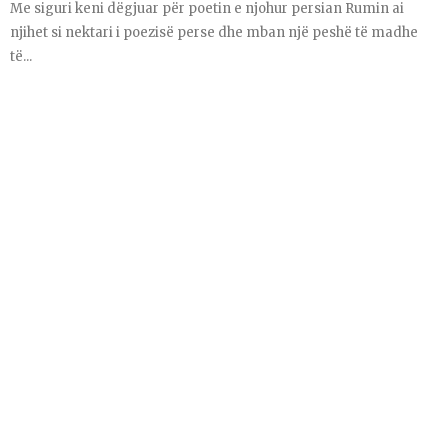
Me siguri keni dëgjuar për poetin e njohur persian Rumin ai
njihet si nektari i poezisë perse dhe mban një peshë të madhe
të...