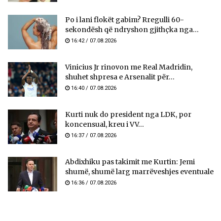
Po i lani flokët gabim? Rregulli 60-
sekondësh që ndryshon gjithçka nga...
16:42 / 07.08.2026
Vinicius Jr rinovon me Real Madridin,
shuhet shpresa e Arsenalit për...
16:40 / 07.08.2026
Kurti nuk do president nga LDK, por
koncensual, kreu i VV...
16:37 / 07.08.2026
Abdixhiku pas takimit me Kurtin: Jemi
shumë, shumë larg marrëveshjes eventuale
16:36 / 07.08.2026