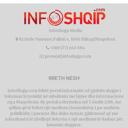
InfoShqip Media
Rr.Stole Naumov, Pallati 4, 1000 Shkup/Maqedoni
+389 (77) 643 664
press(at)infoshqip.com
RRETH NESH
InfoShqip.com është portal informativ në gjuhën shqipe i
fokusuar kryesisht në mbulimin me lajme dhe informacione
nga Maqedonia. Ky portal u themelua më 1 Gusht 2016, me
qëllim që të bëhet një medium i besueshëm, i pa-anshëm
politikisht, i pavarur dhe duke synuar gjithmonë që me
ndershmëri të zhvillojë detyrën e një mediumi të dashur për
lexuesin shqiptar.