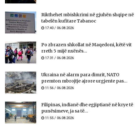
Rikthehet mbishkrimi në gjuhën shqipe në
tabelën kufitare Tabanoc
17:40 / 06.08.2026
Po zbrazen shkollat në Maqedoni, këtë vit
rreth 5 mijë nxënës...
17:31 / 06.08.2026
Ukraina në alarm para dimrit, NATO
premton mbrojtje ajrore urgjente pas...
11:56 / 06.08.2026
Filipinas, indianë dhe egjiptianë në krye të
punësimeve, ja sa të...
11:55 / 06.08.2026