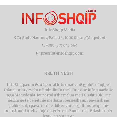
InfoShqip Media
Rr.Stole Naumov, Pallati 4, 1000 Shkup/Maqedoni
+389 (77) 643 664
press(at)infoshqip.com
RRETH NESH
InfoShqip.com është portal informativ në gjuhën shqipe i
fokusuar kryesisht në mbulimin me lajme dhe informacione
nga Maqedonia. Ky portal u themelua më 1 Gusht 2016, me
qëllim që të bëhet një medium i besueshëm, i pa-anshëm
politikisht, i pavarur dhe duke synuar gjithmonë që me
ndershmëri të zhvillojë detyrën e një mediumi të dashur për
lexuesin shqiptar.