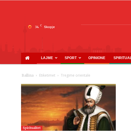
C
34
Skopje
LAJME
SPORT
OPINIONE
SPIRITUA
Etiketimet
Tregime orientale
Ballina
Spiritualitet