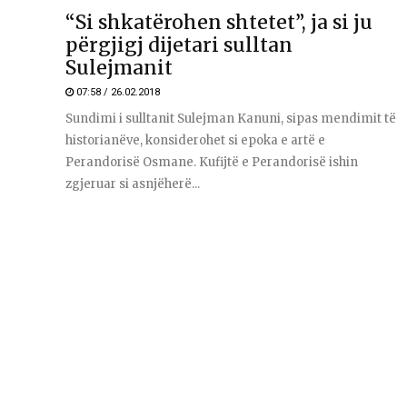
“Si shkatërohen shtetet”, ja si ju
përgjigj dijetari sulltan
Sulejmanit
07:58 / 26.02.2018
Sundimi i sulltanit Sulejman Kanuni, sipas mendimit të
historianëve, konsiderohet si epoka e artë e
Perandorisë Osmane. Kufijtë e Perandorisë ishin
zgjeruar si asnjëherë...