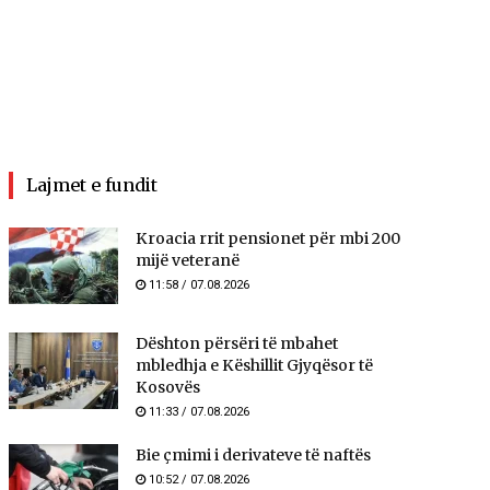
Lajmet e fundit
Kroacia rrit pensionet për mbi 200
mijë veteranë
11:58 / 07.08.2026
​Dështon përsëri të mbahet
mbledhja e Këshillit Gjyqësor të
Kosovës
11:33 / 07.08.2026
Bie çmimi i derivateve të naftës
10:52 / 07.08.2026