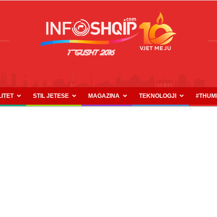
LITET
STIL JETESE
MAGAZINA
TEKNOLOGJI
#THUM
INFOSHQIP.COM