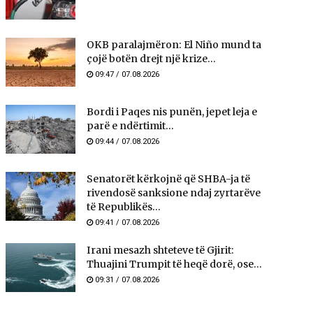
OKB paralajmëron: El Niño mund ta
çojë botën drejt një krize...
09:47 / 07.08.2026
Bordi i Paqes nis punën, jepet leja e
parë e ndërtimit...
09:44 / 07.08.2026
Senatorët kërkojnë që SHBA-ja të
rivendosë sanksione ndaj zyrtarëve
të Republikës...
09:41 / 07.08.2026
Irani mesazh shteteve të Gjirit:
Thuajini Trumpit të heqë dorë, ose...
09:31 / 07.08.2026