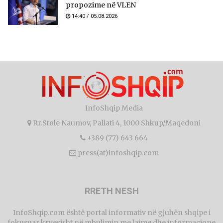
propozime në VLEN
14:40 / 05.08.2026
InfoShqip Media
Rr.Stole Naumov, Pallati 4, 1000 Shkup/Maqedoni
+389 (77) 643 664
press(at)infoshqip.com
RRETH NESH
InfoShqip.com është portal informativ në gjuhën shqipe i
fokusuar kryesisht në mbulimin me lajme dhe informacione