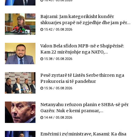
16:45 / 05.08.2026
Bajrami: Jam kategorikisht kundër
shkuarjes prapë në zgjedhje dhe jam për...
15:42 / 05.08.2026
Valon Bela sfidon MPB-në e Shqipërisë:
Kam 22 mirënjohje nga NATO,...
15:38 / 05.08.2026
Pesë zyrtarë të Listës Serbe thirren nga
Prokuroria si të pandehur
15:36 / 05.08.2026
Netanyahu refuzon planin e SHBA-së për
Gazën: Nuk e kemi pranuar,...
14:44 / 05.08.2026
Emërimi i zv/ministrave, Kasami: Ka disa