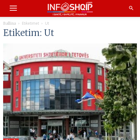
Etiketimet
Ut
Ballina
Etiketim: Ut