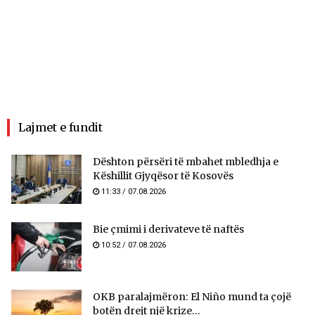
Lajmet e fundit
​Dështon përsëri të mbahet mbledhja e
Këshillit Gjyqësor të Kosovës
11:33 / 07.08.2026
Bie çmimi i derivateve të naftës
10:52 / 07.08.2026
OKB paralajmëron: El Niño mund ta çojë
botën drejt një krize...