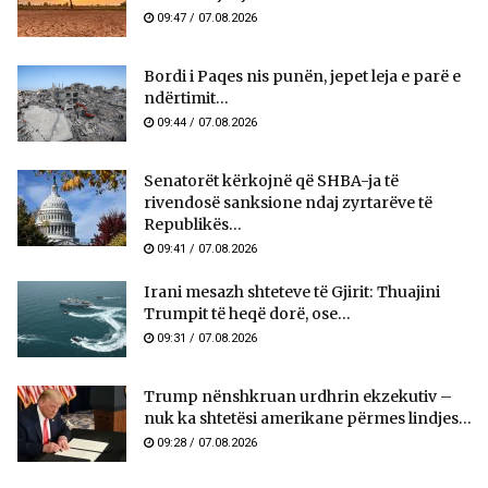
09:47 / 07.08.2026
Bordi i Paqes nis punën, jepet leja e parë e
ndërtimit...
09:44 / 07.08.2026
Senatorët kërkojnë që SHBA-ja të
rivendosë sanksione ndaj zyrtarëve të
Republikës...
09:41 / 07.08.2026
Irani mesazh shteteve të Gjirit: Thuajini
Trumpit të heqë dorë, ose...
09:31 / 07.08.2026
Trump nënshkruan urdhrin ekzekutiv –
nuk ka shtetësi amerikane përmes lindjes...
09:28 / 07.08.2026