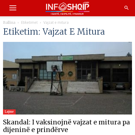
Etiketimet
Vajzat e mitura
Ballina
Etiketim: Vajzat E Mitura
Lajme
Skandal: I vaksinojnë vajzat e mitura pa
dijeninë e prindërve