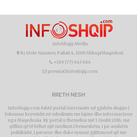
InfoShqip Media
Rr.Stole Naumov, Pallati 4, 1000 Shkup/Maqedoni
+389 (77) 643 664
press(at)infoshqip.com
RRETH NESH
InfoShqip.com është portal informativ në gjuhën shqipe i
fokusuar kryesisht në mbulimin me lajme dhe informacione
nga Maqedonia. Ky portal u themelua më 1 Gusht 2016, me
qëllim që të bëhet një medium i besueshëm, i pa-anshëm
politikisht, i pavarur dhe duke synuar gjithmonë që me