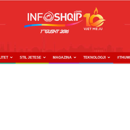
LITET
STIL JETESE
MAGAZINA
TEKNOLOGJI
#THUM
INFOSHQIP.COM