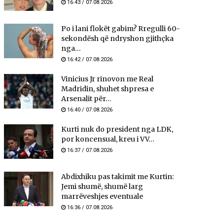
16:43 / 07.08.2026
Po i lani flokët gabim? Rregulli 60-
sekondësh që ndryshon gjithçka
nga...
16:42 / 07.08.2026
Vinicius Jr rinovon me Real
Madridin, shuhet shpresa e
Arsenalit për...
16:40 / 07.08.2026
Kurti nuk do president nga LDK,
por koncensual, kreu i VV...
16:37 / 07.08.2026
Abdixhiku pas takimit me Kurtin:
Jemi shumë, shumë larg
marrëveshjes eventuale
16:36 / 07.08.2026