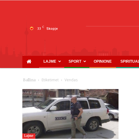
C
33
Skopje
LAJME
SPORT
OPINIONE
SPIRITUA
Etiketimet
Vendas
Ballina
Lajme