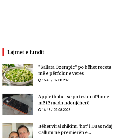
Lajmet e fundit
“Sallata Ozempic” po bëhet receta
më e përfolur e verës
16:48 / 07.08.2026
Apple thuhet se po teston iPhone
më të madh ndonjëherë
16:45 / 07.08.2026
Bëhet viral shikimi ‘hot’ i Duas ndaj
Callum në premierën e...