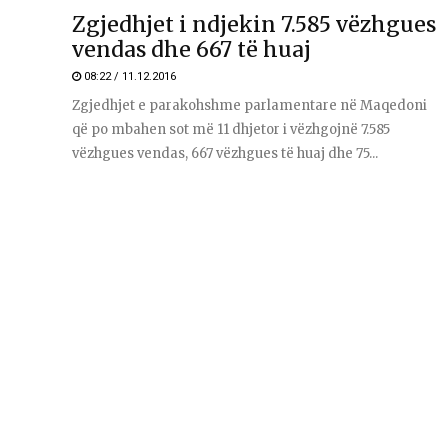
Zgjedhjet i ndjekin 7.585 vëzhgues
vendas dhe 667 të huaj
08:22 / 11.12.2016
Zgjedhjet e parakohshme parlamentare në Maqedoni
që po mbahen sot më 11 dhjetor i vëzhgojnë 7.585
vëzhgues vendas, 667 vëzhgues të huaj dhe 75...