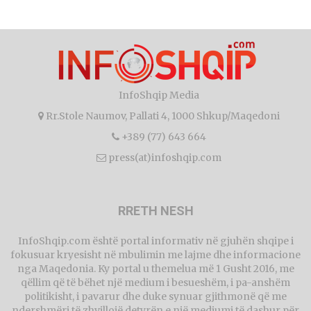
InfoShqip Media
Rr.Stole Naumov, Pallati 4, 1000 Shkup/Maqedoni
+389 (77) 643 664
press(at)infoshqip.com
RRETH NESH
InfoShqip.com është portal informativ në gjuhën shqipe i
fokusuar kryesisht në mbulimin me lajme dhe informacione
nga Maqedonia. Ky portal u themelua më 1 Gusht 2016, me
qëllim që të bëhet një medium i besueshëm, i pa-anshëm
politikisht, i pavarur dhe duke synuar gjithmonë që me
ndershmëri të zhvillojë detyrën e një mediumi të dashur për