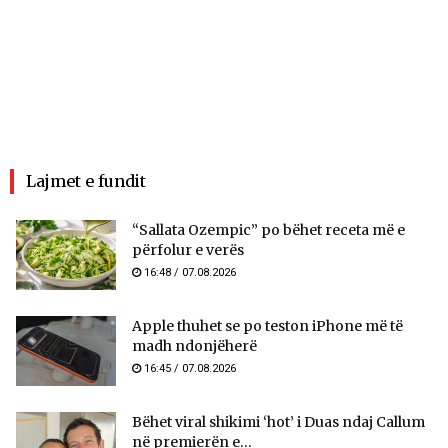
Lajmet e fundit
“Sallata Ozempic” po bëhet receta më e
përfolur e verës
16:48 / 07.08.2026
Apple thuhet se po teston iPhone më të
madh ndonjëherë
16:45 / 07.08.2026
Bëhet viral shikimi ‘hot’ i Duas ndaj Callum
në premierën e...