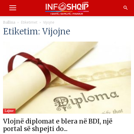
Etiketimet
Vijojne
Ballina
Etiketim: Vijojne
Lajme
Vlojnë diplomat e blera në BDI, një
portal së shpejti do...