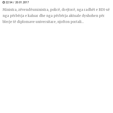
22:54 / 20.01.2017
Ministra, zëvendësministra, policë, drejtorë, nga radhët e BDI-së
nga përbërja e kaluar dhe nga përbërja aktuale dyshohen për
blerje të diplomave universitare, njofton portali...