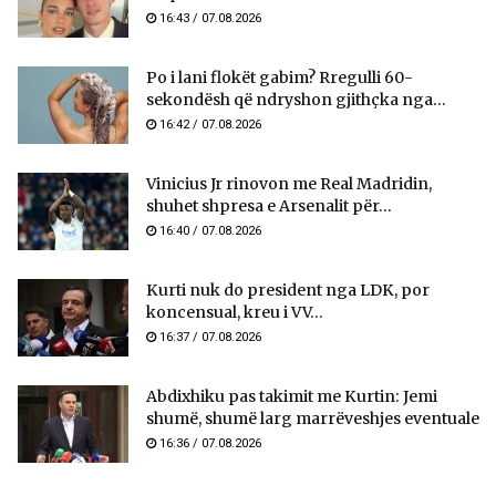
16:43 / 07.08.2026
Po i lani flokët gabim? Rregulli 60-
sekondësh që ndryshon gjithçka nga...
16:42 / 07.08.2026
Vinicius Jr rinovon me Real Madridin,
shuhet shpresa e Arsenalit për...
16:40 / 07.08.2026
Kurti nuk do president nga LDK, por
koncensual, kreu i VV...
16:37 / 07.08.2026
Abdixhiku pas takimit me Kurtin: Jemi
shumë, shumë larg marrëveshjes eventuale
16:36 / 07.08.2026