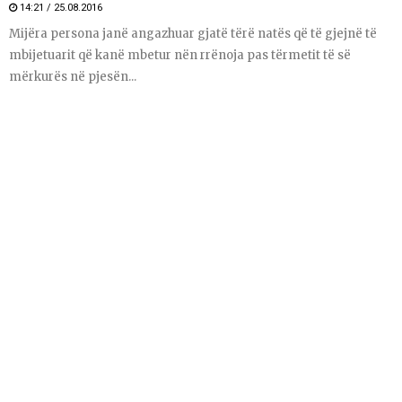
14:21 / 25.08.2016
Mijëra persona janë angazhuar gjatë tërë natës që të gjejnë të
mbijetuarit që kanë mbetur nën rrënoja pas tërmetit të së
mërkurës në pjesën...