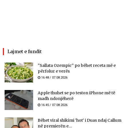
Lajmet e fundit
“Sallata Ozempic” po bëhet receta më e
përfolur e verës
16:48 / 07.08.2026
Apple thuhet se po teston iPhone më të
madh ndonjëherë
16:45 / 07.08.2026
Bëhet viral shikimi ‘hot’ i Duas ndaj Callum
në premierën e...