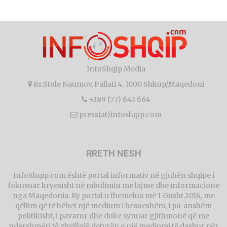
InfoShqip Media
Rr.Stole Naumov, Pallati 4, 1000 Shkup/Maqedoni
+389 (77) 643 664
press(at)infoshqip.com
RRETH NESH
InfoShqip.com është portal informativ në gjuhën shqipe i
fokusuar kryesisht në mbulimin me lajme dhe informacione
nga Maqedonia. Ky portal u themelua më 1 Gusht 2016, me
qëllim që të bëhet një medium i besueshëm, i pa-anshëm
politikisht, i pavarur dhe duke synuar gjithmonë që me
ndershmëri të zhvillojë detyrën e një mediumi të dashur për