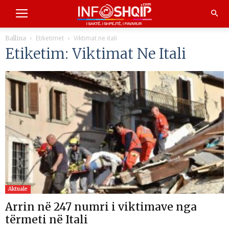
Etiketimet
Viktimat ne itali
Ballina
Etiketim: Viktimat Ne Itali
Aktuale
Arrin në 247 numri i viktimave nga
tërmeti në Itali