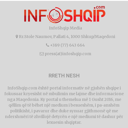
InfoShqip Media
Rr.Stole Naumov, Pallati 4, 1000 Shkup/Maqedoni
+389 (77) 643 664
press(at)infoshqip.com
RRETH NESH
InfoShqip.com është portal informativ në gjuhën shqipe i
fokusuar kryesisht në mbulimin me lajme dhe informacione
nga Maqedonia. Ky portal u themelua më 1 Gusht 2016, me
qëllim që të bëhet një medium i besueshëm, i pa-anshëm
politikisht, i pavarur dhe duke synuar gjithmonë që me
ndershmëri të zhvillojë detyrën e një mediumi të dashur për
lexuesin shqiptar.