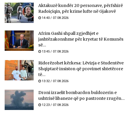
Aktakuzë kundër 20 personave, përfshirë
Radoiçiqin, për krime lufte në Gjakovë
14:40 / 07.08.2026
Afrim Gashi shpall zgjedhjet e
jashtëzakonshme për kryetar të Komunës
së...
13:45 / 07.08.2026
Ridorëzohet kërkesa: Lëvizja e Studentëve
Shqiptarë insiston që provimet shtetërore
të...
13:32 / 07.08.2026
Droni izraelit bombardon buldozerin e
ushtrisë libaneze që po pastronte rrugën...
12:23 / 07.08.2026