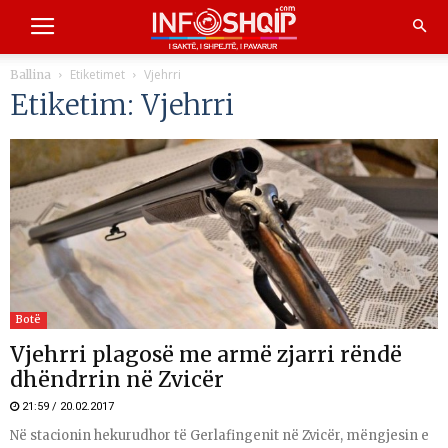
Etiketimet
Vjehrri
Ballina
Etiketim: Vjehrri
Botë
Vjehrri plagosë me armë zjarri rëndë
dhëndrrin në Zvicër
21:59 / 20.02.2017
Në stacionin hekurudhor të Gerlafingenit në Zvicër, mëngjesin e