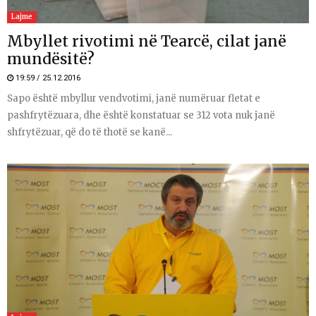
Lajme
Mbyllet rivotimi në Tearcë, cilat janë
mundësitë?
19:59 / 25.12.2016
Sapo është mbyllur vendvotimi, janë numëruar fletat e
pashfrytëzuara, dhe është konstatuar se 312 vota nuk janë
shfrytëzuar, që do të thotë se kanë...