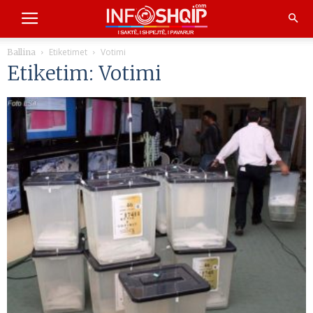
Etiketimet
Votimi
Ballina
Etiketim: Votimi