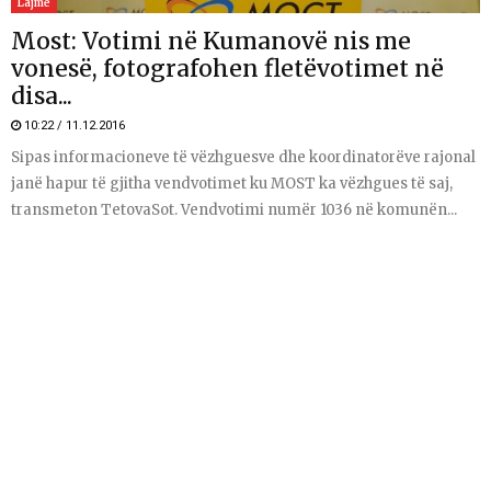
Lajme
Most: Votimi në Kumanovë nis me
vonesë, fotografohen fletëvotimet në
disa...
10:22 / 11.12.2016
Sipas informacioneve të vëzhguesve dhe koordinatorëve rajonal
janë hapur të gjitha vendvotimet ku MOST ka vëzhgues të saj,
transmeton TetovaSot. Vendvotimi numër 1036 në komunën...