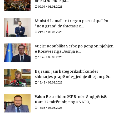
dhe LDK ende pa...
09:04 / 06.08.2026
Ministri Lamallari tregon pse u shpallën
“non grata” dy shtetasit e...
21:45 / 05.08.2026
Vuçiç: Republika Serbe po pengon njohjen
e Kosovës nga Bosnja e...
16:45 / 05.08.2026
Bajrami: Jam kategorikisht kundër
shkuarjes prapë në zgjedhje dhe jam për...
15:42 / 05.08.2026
Valon Bela sfidon MPB-në e Shqipërisë:
Kam 22 mirënjohje nga NATO,...
15:38 / 05.08.2026