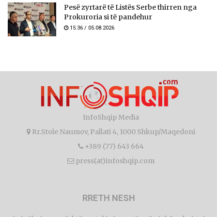
Pesë zyrtarë të Listës Serbe thirren nga
Prokuroria si të pandehur
15:36 / 05.08.2026
InfoShqip Media
Rr.Stole Naumov, Pallati 4, 1000 Shkup/Maqedoni
+389 (77) 643 664
press(at)infoshqip.com
RRETH NESH