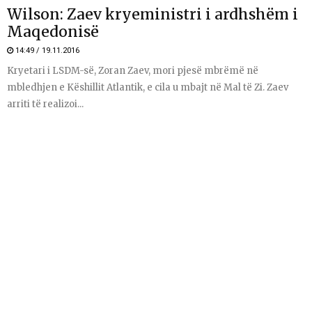
Wilson: Zaev kryeministri i ardhshëm i
Maqedonisë
14:49 / 19.11.2016
Kryetari i LSDM-së, Zoran Zaev, mori pjesë mbrëmë në
mbledhjen e Këshillit Atlantik, e cila u mbajt në Mal të Zi. Zaev
arriti të realizoi...