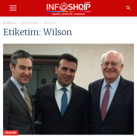
Etiketimet
Wilson
Ballina
Etiketim: Wilson
Aktuale