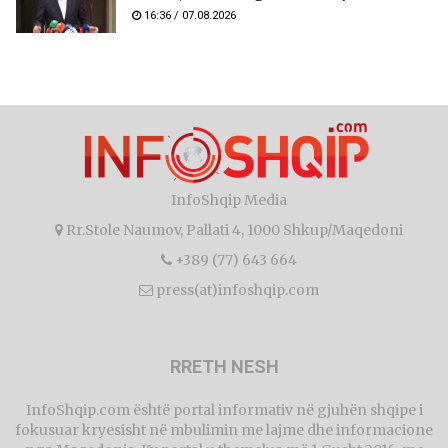
16:36 / 07.08.2026
InfoShqip Media
Rr.Stole Naumov, Pallati 4, 1000 Shkup/Maqedoni
+389 (77) 643 664
press(at)infoshqip.com
RRETH NESH
InfoShqip.com është portal informativ në gjuhën shqipe i
fokusuar kryesisht në mbulimin me lajme dhe informacione