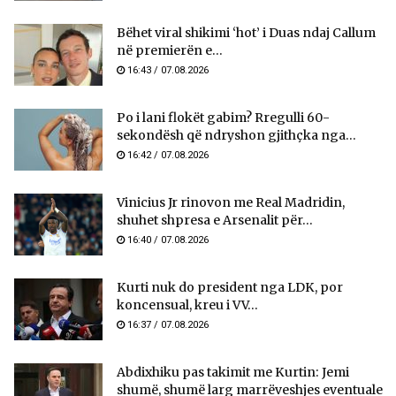
Bëhet viral shikimi ‘hot’ i Duas ndaj Callum
në premierën e...
16:43 / 07.08.2026
Po i lani flokët gabim? Rregulli 60-
sekondësh që ndryshon gjithçka nga...
16:42 / 07.08.2026
Vinicius Jr rinovon me Real Madridin,
shuhet shpresa e Arsenalit për...
16:40 / 07.08.2026
Kurti nuk do president nga LDK, por
koncensual, kreu i VV...
16:37 / 07.08.2026
Abdixhiku pas takimit me Kurtin: Jemi
shumë, shumë larg marrëveshjes eventuale