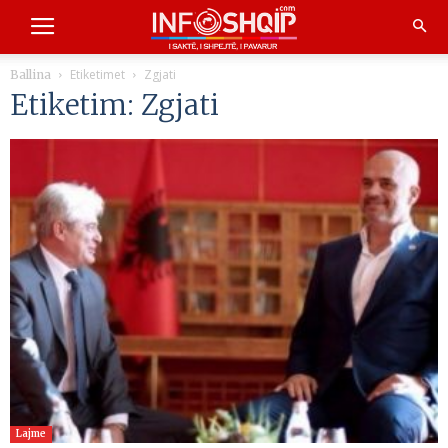
Etiketimet
Zgjati
Ballina
Etiketim: Zgjati
Lajme