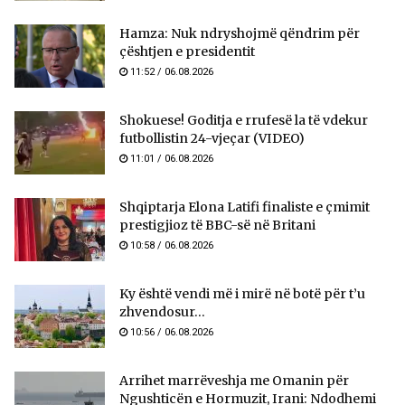
Hamza: Nuk ndryshojmë qëndrim për
çështjen e presidentit
11:52 / 06.08.2026
Shokuese! Goditja e rrufesë la të vdekur
futbollistin 24-vjeçar (VIDEO)
11:01 / 06.08.2026
Shqiptarja Elona Latifi finaliste e çmimit
prestigjioz të BBC-së në Britani
10:58 / 06.08.2026
Ky është vendi më i mirë në botë për t’u
zhvendosur...
10:56 / 06.08.2026
Arrihet marrëveshja me Omanin për
Ngushticën e Hormuzit, Irani: Ndodhemi