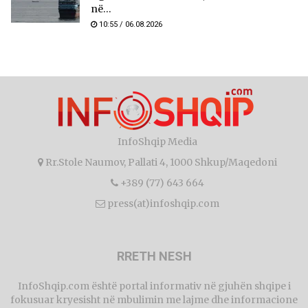
në...
10:55 / 06.08.2026
InfoShqip Media
Rr.Stole Naumov, Pallati 4, 1000 Shkup/Maqedoni
+389 (77) 643 664
press(at)infoshqip.com
RRETH NESH
InfoShqip.com është portal informativ në gjuhën shqipe i
fokusuar kryesisht në mbulimin me lajme dhe informacione