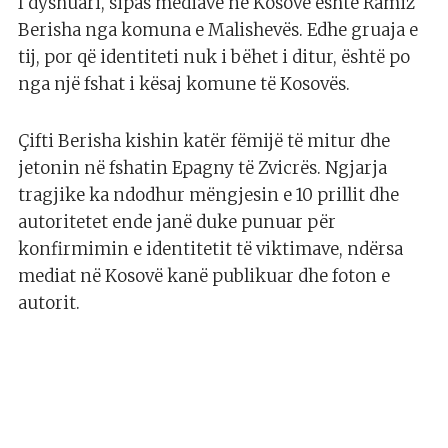
I dyshuari, sipas mediave në Kosovë është Ramiz
Berisha nga komuna e Malishevës. Edhe gruaja e
tij, por që identiteti nuk i bëhet i ditur, është po
nga një fshat i kësaj komune të Kosovës.
Çifti Berisha kishin katër fëmijë të mitur dhe
jetonin në fshatin Epagny të Zvicrës. Ngjarja
tragjike ka ndodhur mëngjesin e 10 prillit dhe
autoritetet ende janë duke punuar për
konfirmimin e identitetit të viktimave, ndërsa
mediat në Kosovë kanë publikuar dhe foton e
autorit.