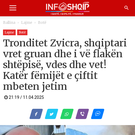
Ballina
Lajme
Botë
Lajme
Botë
Tronditet Zvicra, shqiptari
vret gruan dhe i vë flakën
shtëpisë, vdes dhe vet!
Katër fëmijët e çiftit
mbeten jetim
21:19 / 11.04.2025