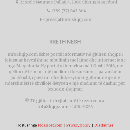
Rr.Stole Naumov, Pallati 4, 1000 Shkup/Maqedoni
+389 (77) 643 664
press(at)infoshqip.com
RRETH NESH
InfoShqip.com është portal informativ në gjuhën shqipe i
fokusuar kryesisht në mbulimin me lajme dhe informacione
nga Maqedonia. Ky portal u themelua më 1 Gusht 2016, me
qëllim që të bëhet një medium i besueshëm, i pa-anshëm
politikisht, i pavarur dhe duke synuar gjithmonë që me
ndershmëri të zhvillojë detyrën e një mediumi të dashur për
lexuesin shqiptar.
© Të gjitha të drejtat janë të rezervuara.
InfoShqip.com
- 2016-2024
Hostuar nga
|
|
FidaHost.com
Privacy policy
Disclaimer