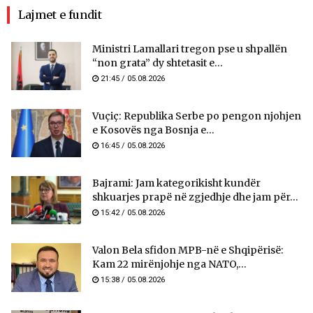
Lajmet e fundit
Ministri Lamallari tregon pse u shpallën
“non grata” dy shtetasit e...
21:45 / 05.08.2026
Vuçiç: Republika Serbe po pengon njohjen
e Kosovës nga Bosnja e...
16:45 / 05.08.2026
Bajrami: Jam kategorikisht kundër
shkuarjes prapë në zgjedhje dhe jam për...
15:42 / 05.08.2026
Valon Bela sfidon MPB-në e Shqipërisë:
Kam 22 mirënjohje nga NATO,...
15:38 / 05.08.2026