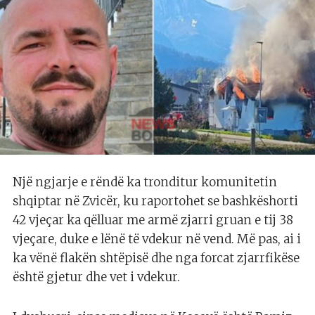
Një ngjarje e rëndë ka tronditur komunitetin
shqiptar në Zvicër, ku raportohet se bashkëshorti
42 vjeçar ka qëlluar me armë zjarri gruan e tij 38
vjeçare, duke e lënë të vdekur në vend. Më pas, ai i
ka vënë flakën shtëpisë dhe nga forcat zjarrfikëse
është gjetur dhe vet i vdekur.