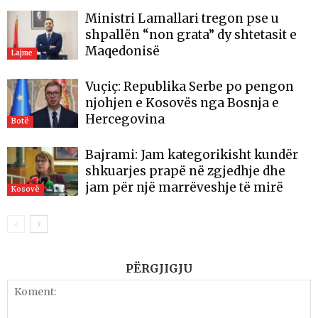
Ministri Lamallari tregon pse u
shpallën “non grata” dy shtetasit e
Maqedonisë
Lajme
Vuçiç: Republika Serbe po pengon
njohjen e Kosovës nga Bosnja e
Hercegovina
Botë
Bajrami: Jam kategorikisht kundër
shkuarjes prapë në zgjedhje dhe
jam për një marrëveshje të mirë
Kosovë
PËRGJIGJU