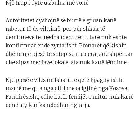
Një trup i dytë u zbulua më vonë.
Autoritetet dyshojnë se burrë e gruan kanë
mbetur të dy viktimë, por për shkak të
dëmtimeve të mëdha identiteti i tyre nuk është
konfirmuar ende zyrtarisht. Pronarët që kishin
dhënë një pjesë të shtëpisë me qera janë shpëtuar
dhe sipas mediave lokale, ata nuk kanë lëndime.
Një pjesë e vilës në fshatin e qetë Epagny ishte
marrë me qira nga çifti me origjinë nga Kosova.
Fatmirësisht, edhe katër fëmijët e mitur nuk kanë
qenë aty kur ka ndodhur ngjarja.