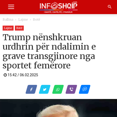
Ballina
Lajme
Botë
Lajme
Botë
Trump nënshkruan
urdhrin për ndalimin e
grave transgjinore nga
sportet femërore
15:42 / 06.02.2025