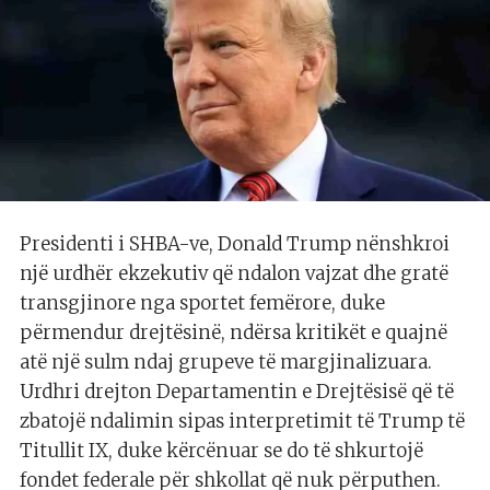
Presidenti i SHBA-ve, Donald Trump nënshkroi
një urdhër ekzekutiv që ndalon vajzat dhe gratë
transgjinore nga sportet femërore, duke
përmendur drejtësinë, ndërsa kritikët e quajnë
atë një sulm ndaj grupeve të margjinalizuara.
Urdhri drejton Departamentin e Drejtësisë që të
zbatojë ndalimin sipas interpretimit të Trump të
Titullit IX, duke kërcënuar se do të shkurtojë
fondet federale për shkollat ​​që nuk përputhen.