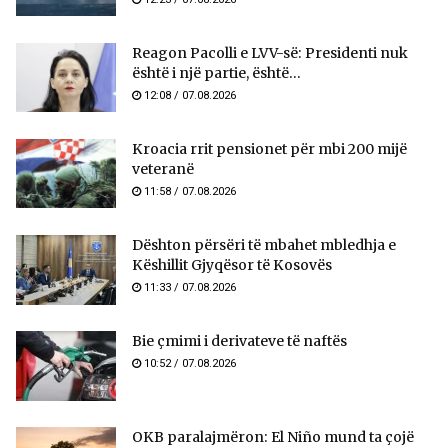
Reagon Pacolli e LVV-së: Presidenti nuk
është i një partie, është...
12:08 / 07.08.2026
Kroacia rrit pensionet për mbi 200 mijë
veteranë
11:58 / 07.08.2026
​Dështon përsëri të mbahet mbledhja e
Këshillit Gjyqësor të Kosovës
11:33 / 07.08.2026
Bie çmimi i derivateve të naftës
10:52 / 07.08.2026
OKB paralajmëron: El Niño mund ta çojë