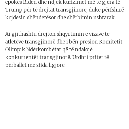
epokës Biden dhe ndjek kufizimet më të gjera të
Trump për të drejtat transgjinore, duke përfshirë
kujdesin shëndetësor dhe shërbimin ushtarak.
Ai gjithashtu drejton shqyrtimin e vizave të
atletëve transgjinorë dhe i bën presion Komitetit
Olimpik Ndërkombëtar që të ndalojë
konkurrentët transgjinorë. Urdhri pritet të
përballet me sfida ligjore.