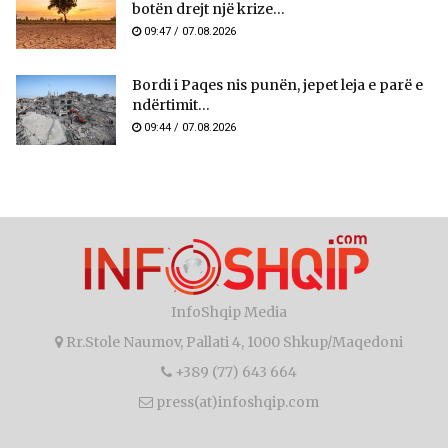
botën drejt një krize...
09:47 / 07.08.2026
Bordi i Paqes nis punën, jepet leja e parë e
ndërtimit...
09:44 / 07.08.2026
InfoShqip Media
Rr.Stole Naumov, Pallati 4, 1000 Shkup/Maqedoni
+389 (77) 643 664
press(at)infoshqip.com