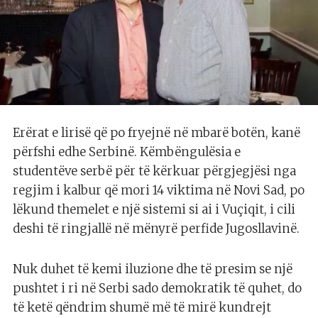
Erërat e lirisë që po fryejnë në mbarë botën, kanë
përfshi edhe Serbinë. Këmbëngulësia e
studentëve serbë për të kërkuar përgjegjësi nga
regjim i kalbur që mori 14 viktima në Novi Sad, po
lëkund themelet e një sistemi si ai i Vuçiqit, i cili
deshi të ringjallë në mënyrë perfide Jugosllavinë.
Nuk duhet të kemi iluzione dhe të presim se një
pushtet i ri në Serbi sado demokratik të quhet, do
të ketë qëndrim shumë më të mirë kundrejt