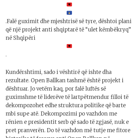
.Falë guximit dhe mjeshtrisë së tyre, dështoi plani
që një projekt anti shqiptarë të “ulet këmbëkryq”
në Shqipëri
.
Kundërshtimi, sado i vështirë që ishte dha
rezultate. Open Ballkan tashmë është projekt i
dështuar. Jo vetëm kaq, por falë luftës së
guximshme të liderëve të lartpëtmendur filloi të
dekompozohet edhe struktura politike që barte
mbi supe atë. Dekompozimi po vazhdon me
rënien e presidentit serb që sado të zgjasë, nuk e
pret pranverën. Do të vazhdon më tutje me fitore