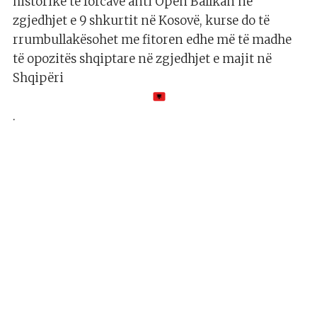
historike të forcave anti Open Ballkan në
zgjedhjet e 9 shkurtit në Kosovë, kurse do të
rrumbullakësohet me fitoren edhe më të madhe
të opozitës shqiptare në zgjedhjet e majit në
Shqipëri
.