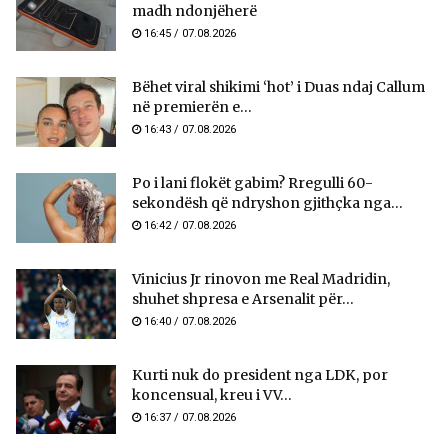
madh ndonjëherë
16:45 / 07.08.2026
Bëhet viral shikimi ‘hot’ i Duas ndaj Callum
në premierën e...
16:43 / 07.08.2026
Po i lani flokët gabim? Rregulli 60-
sekondësh që ndryshon gjithçka nga...
16:42 / 07.08.2026
Vinicius Jr rinovon me Real Madridin,
shuhet shpresa e Arsenalit për...
16:40 / 07.08.2026
Kurti nuk do president nga LDK, por
koncensual, kreu i VV...
16:37 / 07.08.2026