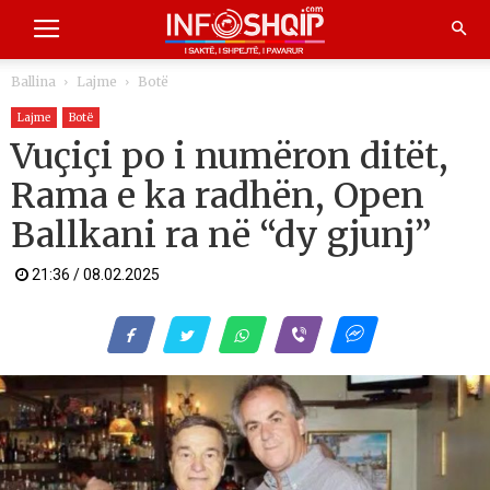
Ballina
Lajme
Botë
Lajme
Botë
Vuçiçi po i numëron ditët,
Rama e ka radhën, Open
Ballkani ra në “dy gjunj”
21:36 / 08.02.2025