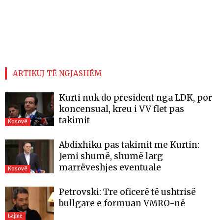
ARTIKUJ TË NGJASHËM
Kurti nuk do president nga LDK, por
koncensual, kreu i VV flet pas
takimit
Kosovë
Abdixhiku pas takimit me Kurtin:
Jemi shumë, shumë larg
marrëveshjes eventuale
Kosovë
Petrovski: Tre oficerë të ushtrisë
bullgare e formuan VMRO-në
Lajme