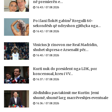
në premierën e...
16:43 / 07.08.2026
Po i lani flokët gabim? Rregulli 60-
sekondësh që ndryshon gjithçka nga...
16:42 / 07.08.2026
Vinicius Jr rinovon me Real Madridin,
shuhet shpresa e Arsenalit për...
16:40 / 07.08.2026
Kurti nuk do president nga LDK, por
koncensual, kreu i VV...
16:37 / 07.08.2026
Abdixhiku pas takimit me Kurtin: Jemi
shumë, shumë larg marrëveshjes eventuale
16:36 / 07.08.2026