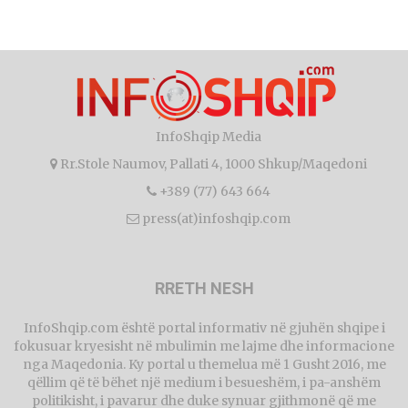
InfoShqip Media
Rr.Stole Naumov, Pallati 4, 1000 Shkup/Maqedoni
+389 (77) 643 664
press(at)infoshqip.com
RRETH NESH
InfoShqip.com është portal informativ në gjuhën shqipe i
fokusuar kryesisht në mbulimin me lajme dhe informacione
nga Maqedonia. Ky portal u themelua më 1 Gusht 2016, me
qëllim që të bëhet një medium i besueshëm, i pa-anshëm
politikisht, i pavarur dhe duke synuar gjithmonë që me