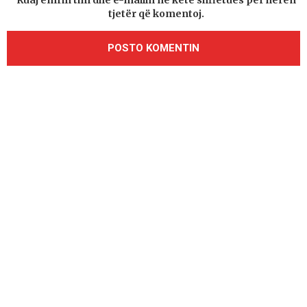
Ruaj emrin tim dhe e-mailin në këtë shfletues për herën
tjetër që komentoj.