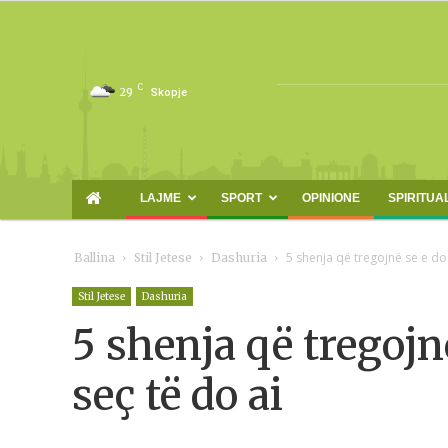
C
29
Skopje
LAJME
SPORT
OPINIONE
SPIRITUA
5 shenja që tregojnë se e do
Ballina
Stil Jetese
Dashuria
Stil Jetese
Dashuria
5 shenja që tregoj
seç të do ai