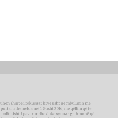
juhën shqipe i fokusuar kryesisht në mbulimin me
ortal u themelua më 1 Gusht 2016, me qëllim që të
politikisht, i pavarur dhe duke synuar gjithmonë që