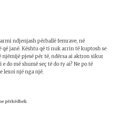
larmi ndjenjash përballë femrave, në
 që janë. Kështu që ti nuk arrin të kuptosh se
njëmijë pjesë për të, ndërsa ai aktron sikur
i e do më shumë seç të do ty ai? Ne po të
 lexoi një nga një.
me përkëdheli.