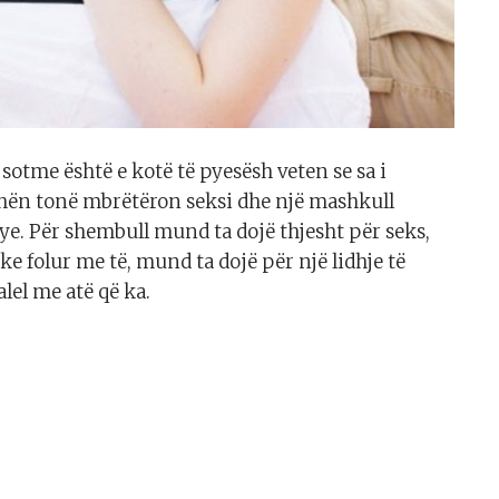
 sotme është e kotë të pyesësh veten se sa i
ohën tonë mbrëtëron seksi dhe një mashkull
e. Për shembull mund ta dojë thjesht për seks,
 folur me të, mund ta dojë për një lidhje të
alel me atë që ka.