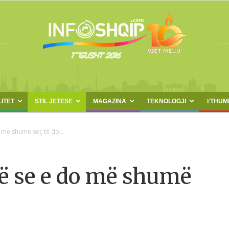
LITET
STIL JETESE
MAGAZINA
TEKNOLOGJI
#THUM
INFOSHQIP.COM
 më shumë seç të do...
në se e do më shumë