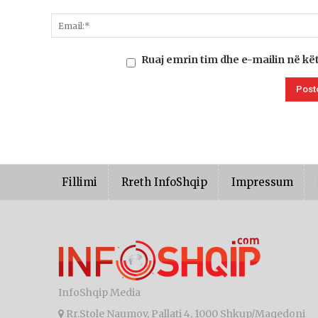
Ruaj emrin tim dhe e-mailin në kë
Fillimi
Rreth InfoShqip
Impressum
InfoShqip Media
Rr.Stole Naumov, Pallati 4, 1000 Shkup/Maqedoni