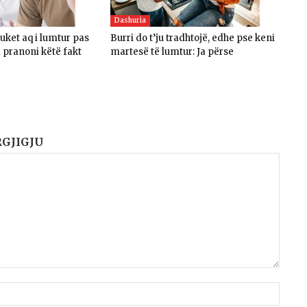
Dashuria
duket aq i lumtur pas
Burri do t’ju tradhtojë, edhe pse keni
a pranoni këtë fakt
martesë të lumtur: Ja përse
RGJIGJU