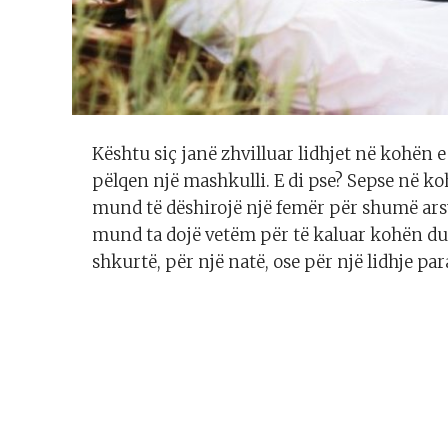
Kështu siç janë zhvilluar lidhjet në kohën e
pëlqen një mashkulli. E di pse? Sepse në k
mund të dëshirojë një femër për shumë arsy
mund ta dojë vetëm për të kaluar kohën duke
shkurtë, për një natë, ose për një lidhje par