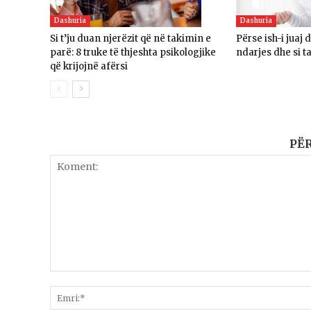
Dashuria
Dashuria
Si t’ju duan njerëzit që në takimin e
Përse ish-i juaj 
parë: 8 truke të thjeshta psikologjike
ndarjes dhe si t
që krijojnë afërsi
PË