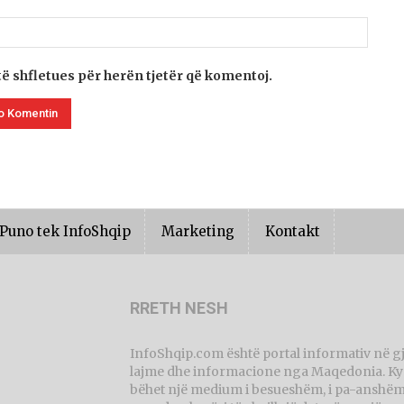
të shfletues për herën tjetër që komentoj.
Puno tek InfoShqip
Marketing
Kontakt
RRETH NESH
InfoShqip.com është portal informativ në g
lajme dhe informacione nga Maqedonia. Ky p
bëhet një medium i besueshëm, i pa-anshëm 