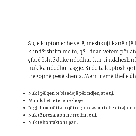
Siç e kupton edhe vetë, meshkujt kanë një 
kundërshtim me to, që i duan vetëm për atë
çfarë është duke ndodhur kur ti ndahesh në 
nuk ka ndodhur asgjë. Si do ta kuptosh që t
tregojmë pesë shenja. Merr frymë thellë dhe
Nuk i pëlqen të bisedojë për ndjenjat e tij.
Mundohet të të ndryshojë.
Je gjithmonë ti ajo që tregon dashuri dhe e trajton 
Nuk të prezanton në rrethin e tij.
Nuk të kontakton i pari.