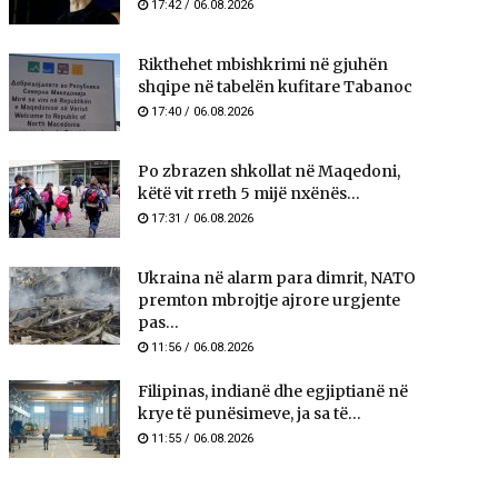
17:42 / 06.08.2026
Rikthehet mbishkrimi në gjuhën
shqipe në tabelën kufitare Tabanoc
17:40 / 06.08.2026
Po zbrazen shkollat në Maqedoni,
këtë vit rreth 5 mijë nxënës...
17:31 / 06.08.2026
Ukraina në alarm para dimrit, NATO
premton mbrojtje ajrore urgjente
pas...
11:56 / 06.08.2026
Filipinas, indianë dhe egjiptianë në
krye të punësimeve, ja sa të...
11:55 / 06.08.2026