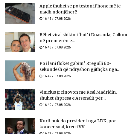
Apple thuhet se po teston iPhone më të
madh ndonjëherë
16:45 / 07.08.2026
Bëhet viral shikimi ‘hot’ i Duas ndaj Callum
në premierën e...
16:43 / 07.08.2026
Po i lani flokët gabim? Rregulli 60-
sekondësh që ndryshon gjithçka nga...
16:42 / 07.08.2026
Vinicius Jr rinovon me Real Madridin,
shuhet shpresa e Arsenalit për...
16:40 / 07.08.2026
Kurti nuk do president nga LDK, por
koncensual, kreu i VV...
16:37 / 07.08.2026