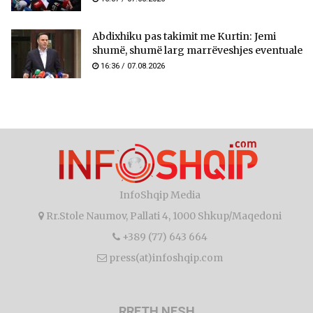
Abdixhiku pas takimit me Kurtin: Jemi
shumë, shumë larg marrëveshjes eventuale
16:36 / 07.08.2026
InfoShqip Media
Rr.Stole Naumov, Pallati 4, 1000 Shkup/Maqedoni
+389 (77) 643 664
press(at)infoshqip.com
RRETH NESH