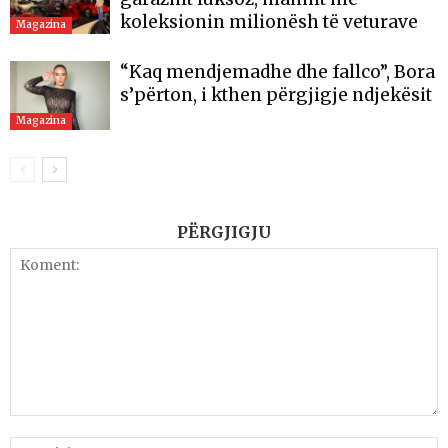
koleksionin milionësh të veturave
Magazina
“Kaq mendjemadhe dhe fallco”, Bora
s’përton, i kthen përgjigje ndjekësit
Magazina
PËRGJIGJU