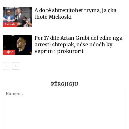
A do të shtrenjtohet rryma, ja çka
thotë Mickoski
Aktuale
Për 17 ditë Artan Grubi del edhe nga
arresti shtëpiak, nëse ndodh ky
veprim i prokurorit
Lajme
PËRGJIGJU