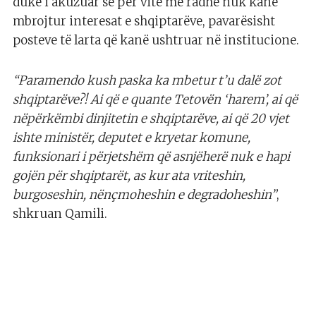
duke i akuzuar se për vite me radhë nuk kanë
mbrojtur interesat e shqiptarëve, pavarësisht
posteve të larta që kanë ushtruar në institucione.
“Paramendo kush paska ka mbetur t’u dalë zot
shqiptarëve?! Ai që e quante Tetovën ‘harem’, ai që
nëpërkëmbi dinjitetin e shqiptarëve, ai që 20 vjet
ishte ministër, deputet e kryetar komune,
funksionari i përjetshëm që asnjëherë nuk e hapi
gojën për shqiptarët, as kur ata vriteshin,
burgoseshin, nënçmoheshin e degradoheshin”
,
shkruan Qamili.