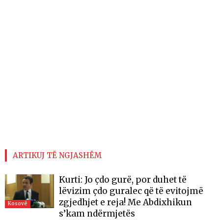
ARTIKUJ TË NGJASHËM
Kurti: Jo çdo gurë, por duhet të
lëvizim çdo guralec që të evitojmë
zgjedhjet e reja! Me Abdixhikun
Kosovë
s’kam ndërmjetës