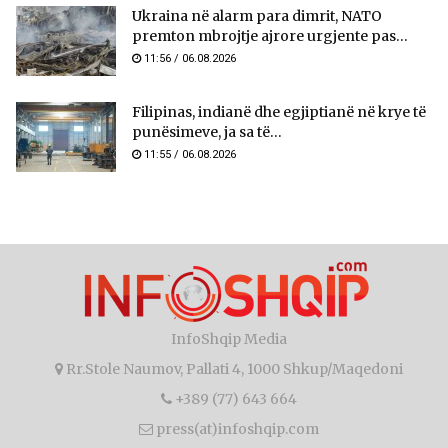
Ukraina në alarm para dimrit, NATO
premton mbrojtje ajrore urgjente pas...
11:56 / 06.08.2026
Filipinas, indianë dhe egjiptianë në krye të
punësimeve, ja sa të...
11:55 / 06.08.2026
InfoShqip Media
Rr.Stole Naumov, Pallati 4, 1000 Shkup/Maqedoni
+389 (77) 643 664
press(at)infoshqip.com