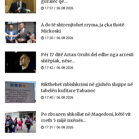
guralec që...
17:57 / 06.08.2026
A do të shtrenjtohet rryma, ja çka thotë
Mickoski
17:50 / 06.08.2026
Për 17 ditë Artan Grubi del edhe nga arresti
shtëpiak, nëse...
17:42 / 06.08.2026
Rikthehet mbishkrimi në gjuhën shqipe në
tabelën kufitare Tabanoc
17:40 / 06.08.2026
Po zbrazen shkollat në Maqedoni, këtë vit
rreth 5 mijë nxënës...
17:31 / 06.08.2026