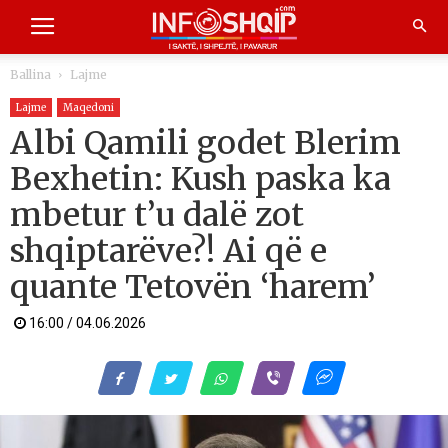
Ballina
Lajme
Lajme
Maqedoni
Albi Qamili godet Blerim
Bexhetin: Kush paska ka
mbetur t’u dalë zot
shqiptarëve?! Ai që e
quante Tetovën ‘harem’
16:00 / 04.06.2026