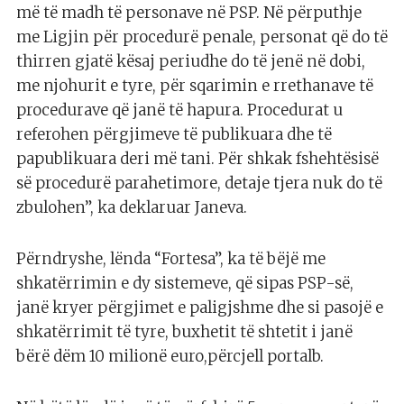
më të madh të personave në PSP. Në përputhje
me Ligjin për procedurë penale, personat që do të
thirren gjatë kësaj periudhe do të jenë në dobi,
me njohurit e tyre, për sqarimin e rrethanave të
procedurave që janë të hapura. Procedurat u
referohen përgjimeve të publikuara dhe të
papublikuara deri më tani. Për shkak fshehtësisë
së procedurë parahetimore, detaje tjera nuk do të
zbulohen”, ka deklaruar Janeva.
Përndryshe, lënda “Fortesa”, ka të bëjë me
shkatërrimin e dy sistemeve, që sipas PSP-së,
janë kryer përgjimet e paligjshme dhe si pasojë e
shkatërrimit të tyre, buxhetit të shtetit i janë
bërë dëm 10 milionë euro,përcjell portalb.