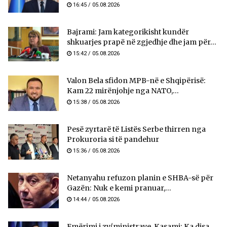
16:45 / 05.08.2026
Bajrami: Jam kategorikisht kundër
shkuarjes prapë në zgjedhje dhe jam për...
15:42 / 05.08.2026
Valon Bela sfidon MPB-në e Shqipërisë:
Kam 22 mirënjohje nga NATO,...
15:38 / 05.08.2026
Pesë zyrtarë të Listës Serbe thirren nga
Prokuroria si të pandehur
15:36 / 05.08.2026
Netanyahu refuzon planin e SHBA-së për
Gazën: Nuk e kemi pranuar,...
14:44 / 05.08.2026
Emërimi i zv/ministrave, Kasami: Ka disa