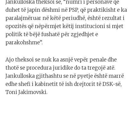
Jankulloska theksoi se, “numri i personave që
duhet të japin dëshmi në PSP, që praktikisht e ka
paralajmëruar në këtë periudhë, është rezultat i
opozitës që nëpërmjet këtij institucioni si mjet
politik të bëjë fushatë për zgjedhjet e
parakohshme”.
Ajo theksoi se nuk ka asnjë vepër penale dhe
thotë se procedura juridike do ta tregojë atë.
Jankulloska gjithashtu se në pyetje është marrë
edhe shefi i kabinetit të ish drejtorit të DSK-së,
Toni Jakimovski.