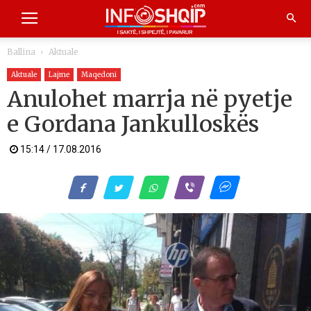
Ballina
Aktuale
Aktuale
Lajme
Maqedoni
Anulohet marrja në pyetje
e Gordana Jankulloskës
15:14 / 17.08.2016