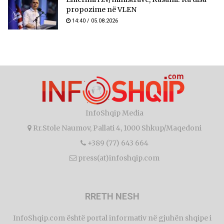
propozime në VLEN
14:40 / 05.08.2026
InfoShqip Media
Rr.Stole Naumov, Pallati 4, 1000 Shkup/Maqedoni
+389 (77) 643 664
press(at)infoshqip.com
RRETH NESH
InfoShqip.com është portal informativ në gjuhën shqipe i