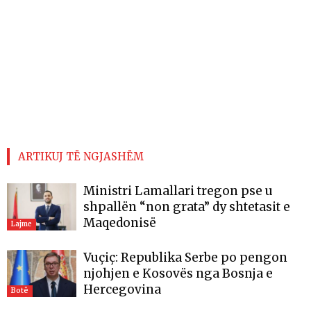
ARTIKUJ TË NGJASHËM
Ministri Lamallari tregon pse u
shpallën “non grata” dy shtetasit e
Maqedonisë
Lajme
Vuçiç: Republika Serbe po pengon
njohjen e Kosovës nga Bosnja e
Hercegovina
Botë