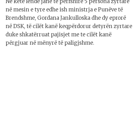
Në këtë lëndë janë të përfshirë 5 persona zyrtarë
në mesin e tyre edhe ish ministrja e Punëve të
Brendshme, Gordana Jankulloska dhe dy eprorë
në DSK, të cilët kanë keqpërdorur detyrën zyrtare
duke shkatërruat pajisjet me te cilët kanë
përgjuar në mënyrë të paligjshme.