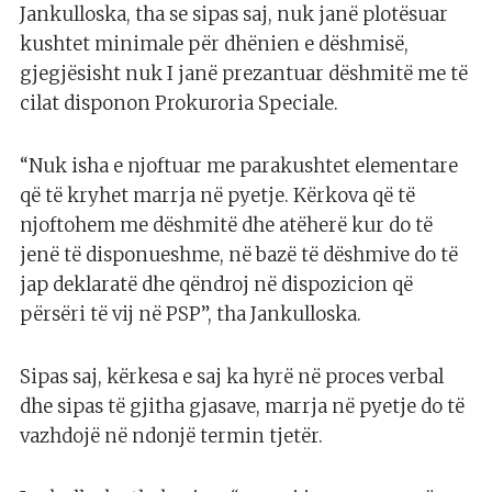
Jankulloska, tha se sipas saj, nuk janë plotësuar
kushtet minimale për dhënien e dëshmisë,
gjegjësisht nuk I janë prezantuar dëshmitë me të
cilat disponon Prokuroria Speciale.
“Nuk isha e njoftuar me parakushtet elementare
që të kryhet marrja në pyetje. Kërkova që të
njoftohem me dëshmitë dhe atëherë kur do të
jenë të disponueshme, në bazë të dëshmive do të
jap deklaratë dhe qëndroj në dispozicion që
përsëri të vij në PSP”, tha Jankulloska.
Sipas saj, kërkesa e saj ka hyrë në proces verbal
dhe sipas të gjitha gjasave, marrja në pyetje do të
vazhdojë në ndonjë termin tjetër.