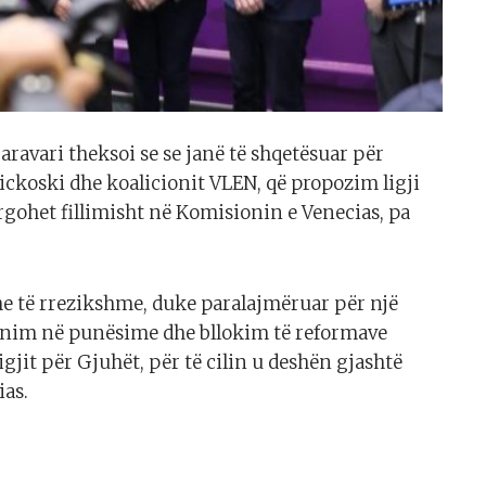
ravari theksoi se se janë të shqetësuar për
ckoski dhe koalicionit VLEN, që propozim ligji
rgohet fillimisht në Komisionin e Venecias, pa
he të rrezikshme, duke paralajmëruar për një
minim në punësime dhe bllokim të reformave
igjit për Gjuhët, për të cilin u deshën gjashtë
ias.