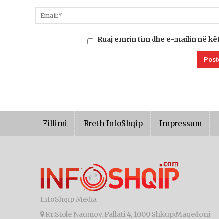
Ruaj emrin tim dhe e-mailin në kë
Fillimi
Rreth InfoShqip
Impressum
InfoShqip Media
Rr.Stole Naumov, Pallati 4, 1000 Shkup/Maqedoni