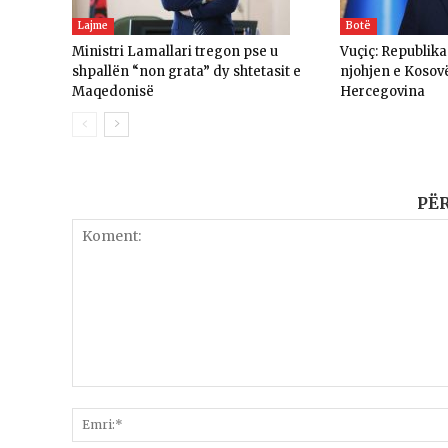
Lajme
Botë
Ministri Lamallari tregon pse u
Vuçiç: Republik
shpallën “non grata” dy shtetasit e
njohjen e Kosov
Maqedonisë
Hercegovina
PË