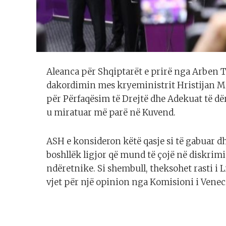
Aleanca për Shqiptarët e prirë nga Arben Ta
dakordimin mes kryeministrit Hristijan Mi
për Përfaqësim të Drejtë dhe Adekuat të dë
u miratuar më parë në Kuvend.
ASH e konsideron këtë qasje si të gabuar d
boshllëk ligjor që mund të çojë në diskri
ndëretnike. Si shembull, theksohet rasti i L
vjet për një opinion nga Komisioni i Venec