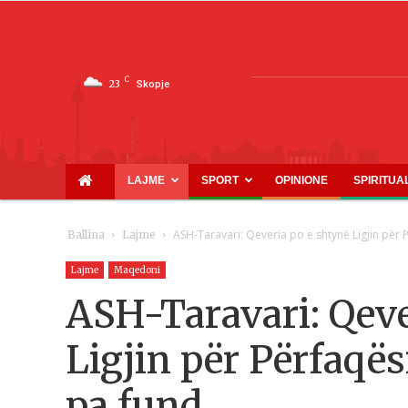
C
23
Skopje
LAJME
SPORT
OPINIONE
SPIRITUA
ASH-Taravari: Qeveria po e shtynë Ligjin për P
Ballina
Lajme
Lajme
Maqedoni
ASH-Taravari: Qeve
Ligjin për Përfaqës
pa fund