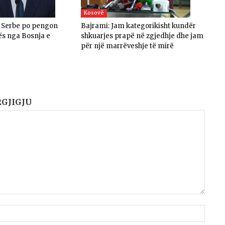
Kosovë
a Serbe po pengon
Bajrami: Jam kategorikisht kundër
ës nga Bosnja e
shkuarjes prapë në zgjedhje dhe jam
për një marrëveshje të mirë
RGJIGJU