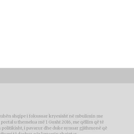
juhën shqipe i fokusuar kryesisht në mbulimin me
ortal u themelua më 1 Gusht 2016, me qëllim që të
politikisht, i pavarur dhe duke synuar gjithmonë që
diumi të dashur për lexuesin shqiptar.