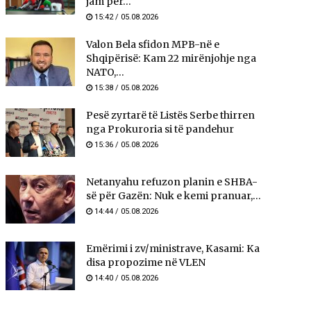
jam për...
15:42 / 05.08.2026
Valon Bela sfidon MPB-në e
Shqipërisë: Kam 22 mirënjohje nga
NATO,...
15:38 / 05.08.2026
Pesë zyrtarë të Listës Serbe thirren
nga Prokuroria si të pandehur
15:36 / 05.08.2026
Netanyahu refuzon planin e SHBA-
së për Gazën: Nuk e kemi pranuar,...
14:44 / 05.08.2026
Emërimi i zv/ministrave, Kasami: Ka
disa propozime në VLEN
14:40 / 05.08.2026