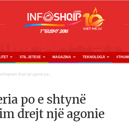
LITET
STIL JETESE
MAGAZINA
TEKNOLOGJI
#THUM
INFOSHQIP.COM
ërfaqësim drejt një agonie pa...
ria po e shtynë
im drejt një agonie