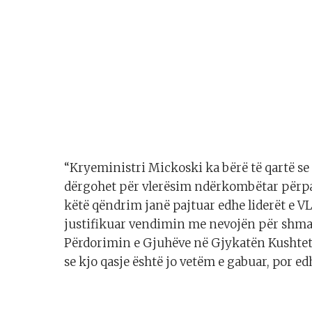
“Kryeministri Mickoski ka bërë të qartë se p
dërgohet për vlerësim ndërkombëtar përpa
këtë qëndrim janë pajtuar edhe liderët e VL
justifikuar vendimin me nevojën për shma
Përdorimin e Gjuhëve në Gjykatën Kushtet
se kjo qasje është jo vetëm e gabuar, por e