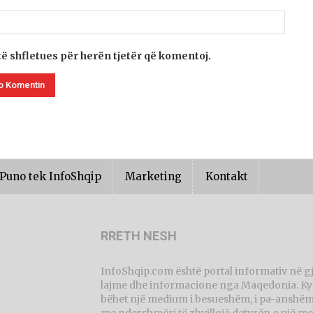
të shfletues për herën tjetër që komentoj.
Puno tek InfoShqip
Marketing
Kontakt
RRETH NESH
InfoShqip.com është portal informativ në g
lajme dhe informacione nga Maqedonia. Ky p
bëhet një medium i besueshëm, i pa-anshëm 
me ndershmëri të zhvillojë detyrën e një me