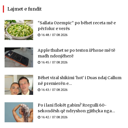
Lajmet e fundit
“Sallata Ozempic” po bëhet receta më e
përfolur e verës
16:48 / 07.08.2026
Apple thuhet se po teston iPhone më të
madh ndonjëherë
16:45 / 07.08.2026
Bëhet viral shikimi ‘hot’ i Duas ndaj Callum
në premierën e...
16:43 / 07.08.2026
Po i lani flokët gabim? Rregulli 60-
sekondësh që ndryshon gjithçka nga...
16:42 / 07.08.2026