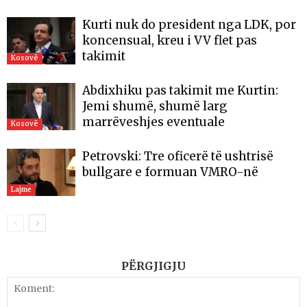
Kurti nuk do president nga LDK, por
koncensual, kreu i VV flet pas
takimit
Kosovë
Abdixhiku pas takimit me Kurtin:
Jemi shumë, shumë larg
marrëveshjes eventuale
Kosovë
Petrovski: Tre oficerë të ushtrisë
bullgare e formuan VMRO-në
Lajme
PËRGJIGJU