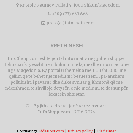
Rr.Stole Naumov, Pallati 4, 1000 Shkup/Maqedoni
+389 (77) 643 664
press(at)infoshqip.com
RRETH NESH
InfoShqip.com është portal informativ në gjuhën shqipe i
fokusuar kryesisht në mbulimin me lajme dhe informacione
nga Maqedonia. Ky portal u themelua më 1 Gusht 2016, me
qëllim që të bëhet një medium i besueshëm, i pa-anshëm
politikisht, i pavarur dhe duke synuar gjithmonë që me
ndershmëri të zhvillojë detyrën e një mediumi të dashur për
lexuesin shqiptar.
© Të gjitha të drejtat janë të rezervuara.
InfoShqip.com
- 2016-2024
Hostuar nga
|
|
FidaHost.com
Privacy policy
Disclaimer