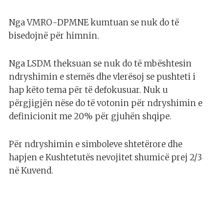
Nga VMRO-DPMNE kumtuan se nuk do të
bisedojnë për himnin.
Nga LSDM theksuan se nuk do të mbështesin
ndryshimin e stemës dhe vlerësoj se pushteti i
hap këto tema për të defokusuar. Nuk u
përgjigjën nëse do të votonin për ndryshimin e
definicionit me 20% për gjuhën shqipe.
Për ndryshimin e simboleve shtetërore dhe
hapjen e Kushtetutës nevojitet shumicë prej 2/3
në Kuvend.