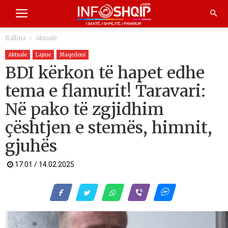
Ballina
Aktuale
Aktuale
Lajme
Maqedoni
BDI kërkon të hapet edhe
tema e flamurit! Taravari:
Në pako të zgjidhim
çështjen e stemës, himnit,
gjuhës
17:01 / 14.02.2025