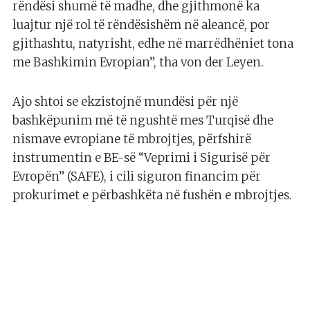
rëndësi shumë të madhe, dhe gjithmonë ka
luajtur një rol të rëndësishëm në aleancë, por
gjithashtu, natyrisht, edhe në marrëdhëniet tona
me Bashkimin Evropian”, tha von der Leyen.
Ajo shtoi se ekzistojnë mundësi për një
bashkëpunim më të ngushtë mes Turqisë dhe
nismave evropiane të mbrojtjes, përfshirë
instrumentin e BE-së “Veprimi i Sigurisë për
Evropën” (SAFE), i cili siguron financim për
prokurimet e përbashkëta në fushën e mbrojtjes.