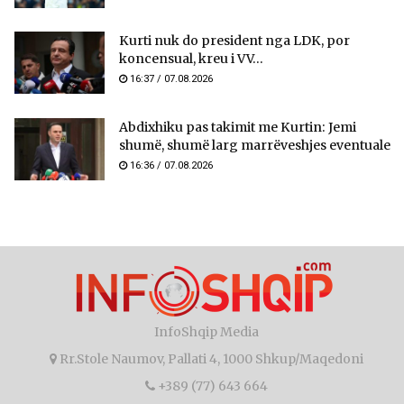
Kurti nuk do president nga LDK, por
koncensual, kreu i VV...
16:37 / 07.08.2026
Abdixhiku pas takimit me Kurtin: Jemi
shumë, shumë larg marrëveshjes eventuale
16:36 / 07.08.2026
InfoShqip Media
Rr.Stole Naumov, Pallati 4, 1000 Shkup/Maqedoni
+389 (77) 643 664