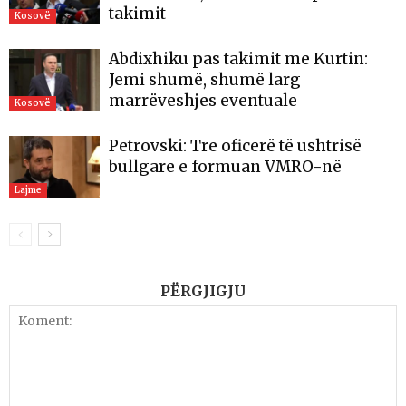
takimit
Kosovë
Abdixhiku pas takimit me Kurtin:
Jemi shumë, shumë larg
marrëveshjes eventuale
Kosovë
Petrovski: Tre oficerë të ushtrisë
bullgare e formuan VMRO-në
Lajme
PËRGJIGJU