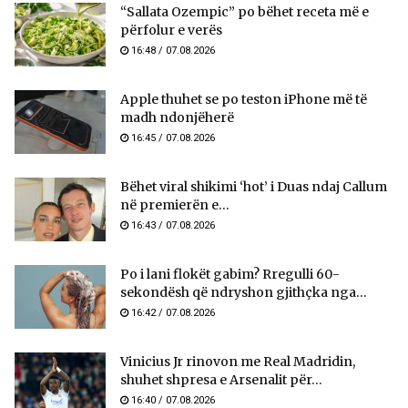
“Sallata Ozempic” po bëhet receta më e
përfolur e verës
16:48 / 07.08.2026
Apple thuhet se po teston iPhone më të
madh ndonjëherë
16:45 / 07.08.2026
Bëhet viral shikimi ‘hot’ i Duas ndaj Callum
në premierën e...
16:43 / 07.08.2026
Po i lani flokët gabim? Rregulli 60-
sekondësh që ndryshon gjithçka nga...
16:42 / 07.08.2026
Vinicius Jr rinovon me Real Madridin,
shuhet shpresa e Arsenalit për...
16:40 / 07.08.2026