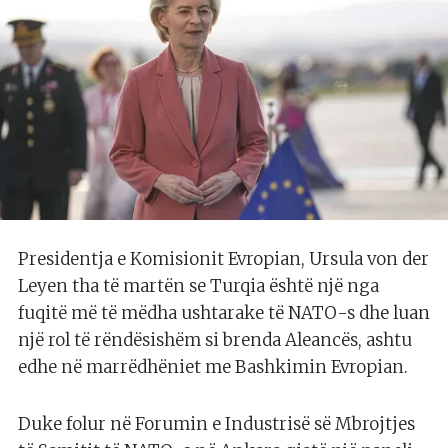
Presidentja e Komisionit Evropian, Ursula von der
Leyen tha të martën se Turqia është një nga
fuqitë më të mëdha ushtarake të NATO-s dhe luan
një rol të rëndësishëm si brenda Aleancës, ashtu
edhe në marrëdhëniet me Bashkimin Evropian.
Duke folur në Forumin e Industrisë së Mbrojtjes