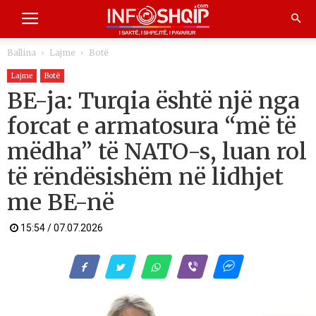
Ballina
Lajme
Botë
Lajme
Botë
BE-ja: Turqia është një nga
forcat e armatosura “më të
mëdha” të NATO-s, luan rol
të rëndësishëm në lidhjet
me BE-në
15:54 / 07.07.2026