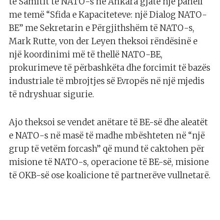
të Samitit të NATO-s në Ankara gjatë një paneli
me temë “Sfida e Kapaciteteve: një Dialog NATO-
BE” me Sekretarin e Përgjithshëm të NATO-s,
Mark Rutte, von der Leyen theksoi rëndësinë e
një koordinimi më të thellë NATO-BE,
prokurimeve të përbashkëta dhe forcimit të bazës
industriale të mbrojtjes së Evropës në një mjedis
të ndryshuar sigurie.
Ajo theksoi se vendet anëtare të BE-së dhe aleatët
e NATO-s në masë të madhe mbështeten në “një
grup të vetëm forcash” që mund të caktohen për
misione të NATO-s, operacione të BE-së, misione
të OKB-së ose koalicione të partnerëve vullnetarë.