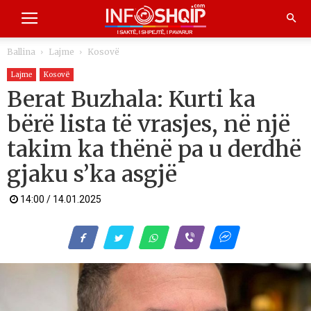
Ballina
Lajme
Kosovë
Lajme
Kosovë
Berat Buzhala: Kurti ka
bërë lista të vrasjes, në një
takim ka thënë pa u derdhë
gjaku s’ka asgjë
14:00 / 14.01.2025