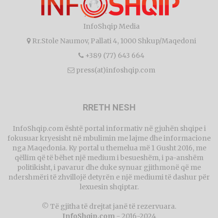
InfoShqip Media
Rr.Stole Naumov, Pallati 4, 1000 Shkup/Maqedoni
+389 (77) 643 664
press(at)infoshqip.com
RRETH NESH
InfoShqip.com është portal informativ në gjuhën shqipe i
fokusuar kryesisht në mbulimin me lajme dhe informacione
nga Maqedonia. Ky portal u themelua më 1 Gusht 2016, me
qëllim që të bëhet një medium i besueshëm, i pa-anshëm
politikisht, i pavarur dhe duke synuar gjithmonë që me
ndershmëri të zhvillojë detyrën e një mediumi të dashur për
lexuesin shqiptar.
© Të gjitha të drejtat janë të rezervuara.
InfoShqip.com
- 2016-2024