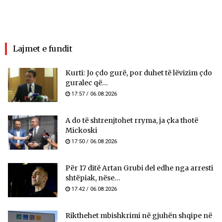
Lajmet e fundit
Kurti: Jo çdo gurë, por duhet të lëvizim çdo
guralec që...
17:57 / 06.08.2026
A do të shtrenjtohet rryma, ja çka thotë
Mickoski
17:50 / 06.08.2026
Për 17 ditë Artan Grubi del edhe nga arresti
shtëpiak, nëse...
17:42 / 06.08.2026
Rikthehet mbishkrimi në gjuhën shqipe në