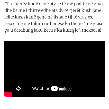
“Tre njerëz kanë qenë aty, le të më paditë në gjyq
dhe ka me i thirrë edhe ata dy të tjerët kush janë
edhe kush kanë qenë në listat e tij të vrasjes,
sepse me një takim në banesë ka thënë “me gjasë
pa u derdhur gjaku këtu s’ka kurrgjë”, theksoi ai.