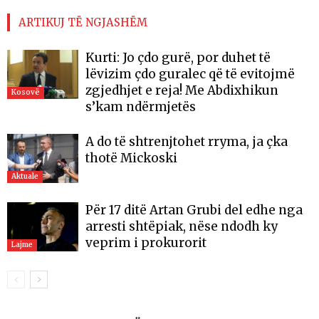
ARTIKUJ TË NGJASHËM
Kurti: Jo çdo gurë, por duhet të
lëvizim çdo guralec që të evitojmë
zgjedhjet e reja! Me Abdixhikun
Kosovë
s’kam ndërmjetës
A do të shtrenjtohet rryma, ja çka
thotë Mickoski
Aktuale
Për 17 ditë Artan Grubi del edhe nga
arresti shtëpiak, nëse ndodh ky
veprim i prokurorit
Lajme