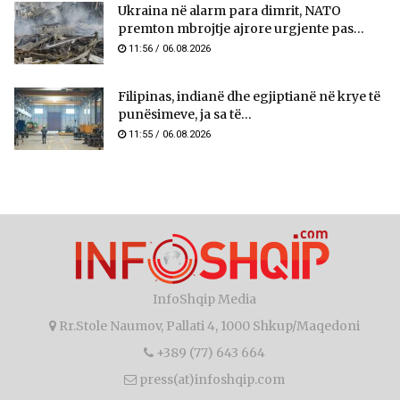
Ukraina në alarm para dimrit, NATO
premton mbrojtje ajrore urgjente pas...
11:56 / 06.08.2026
Filipinas, indianë dhe egjiptianë në krye të
punësimeve, ja sa të...
11:55 / 06.08.2026
InfoShqip Media
Rr.Stole Naumov, Pallati 4, 1000 Shkup/Maqedoni
+389 (77) 643 664
press(at)infoshqip.com