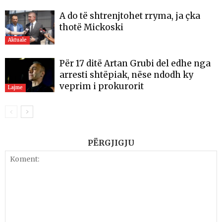
A do të shtrenjtohet rryma, ja çka
thotë Mickoski
Aktuale
Për 17 ditë Artan Grubi del edhe nga
arresti shtëpiak, nëse ndodh ky
veprim i prokurorit
Lajme
PËRGJIGJU