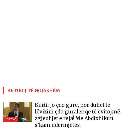
ARTIKUJ TË NGJASHËM
Kurti: Jo çdo gurë, por duhet të
lëvizim çdo guralec që të evitojmë
zgjedhjet e reja! Me Abdixhikun
Kosovë
s’kam ndërmjetës