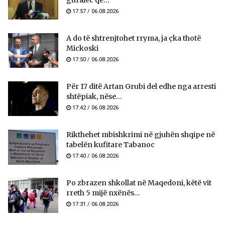
guralec që...
17:57 / 06.08.2026
A do të shtrenjtohet rryma, ja çka thotë
Mickoski
17:50 / 06.08.2026
Për 17 ditë Artan Grubi del edhe nga arresti
shtëpiak, nëse...
17:42 / 06.08.2026
Rikthehet mbishkrimi në gjuhën shqipe në
tabelën kufitare Tabanoc
17:40 / 06.08.2026
Po zbrazen shkollat në Maqedoni, këtë vit
rreth 5 mijë nxënës...
17:31 / 06.08.2026