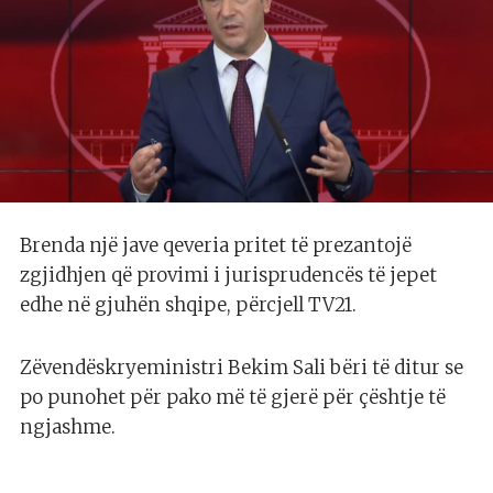
Brenda një jave qeveria pritet të prezantojë
zgjidhjen që provimi i jurisprudencës të jepet
edhe në gjuhën shqipe, përcjell TV21.
Zëvendëskryeministri Bekim Sali bëri të ditur se
po punohet për pako më të gjerë për çështje të
ngjashme.