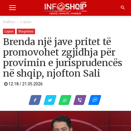
Ballina
Lajme
Lajme
Maqedoni
Brenda një jave pritet të
promovohet zgjidhja për
provimin e jurisprudencës
në shqip, njofton Sali
12:18 / 21.05.2026