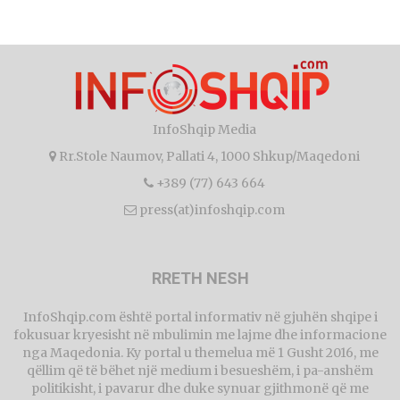
InfoShqip Media
Rr.Stole Naumov, Pallati 4, 1000 Shkup/Maqedoni
+389 (77) 643 664
press(at)infoshqip.com
RRETH NESH
InfoShqip.com është portal informativ në gjuhën shqipe i
fokusuar kryesisht në mbulimin me lajme dhe informacione
nga Maqedonia. Ky portal u themelua më 1 Gusht 2016, me
qëllim që të bëhet një medium i besueshëm, i pa-anshëm
politikisht, i pavarur dhe duke synuar gjithmonë që me