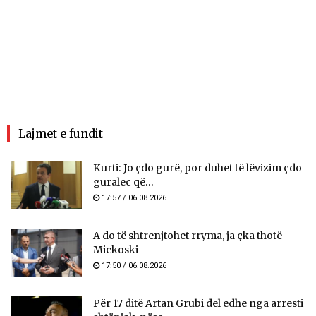
Lajmet e fundit
Kurti: Jo çdo gurë, por duhet të lëvizim çdo
guralec që...
17:57 / 06.08.2026
A do të shtrenjtohet rryma, ja çka thotë
Mickoski
17:50 / 06.08.2026
Për 17 ditë Artan Grubi del edhe nga arresti