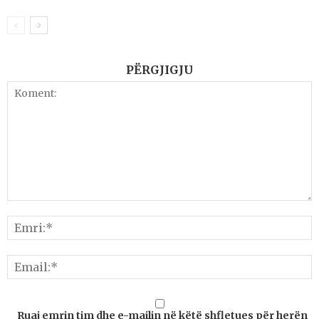
PËRGJIGJU
Ruaj emrin tim dhe e-mailin në këtë shfletues për herën