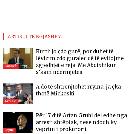
ARTIKUJ TË NGJASHËM
Kurti: Jo çdo gurë, por duhet të
lëvizim çdo guralec që të evitojmë
zgjedhjet e reja! Me Abdixhikun
Kosovë
s’kam ndërmjetës
A do të shtrenjtohet rryma, ja çka
thotë Mickoski
Aktuale
Për 17 ditë Artan Grubi del edhe nga
arresti shtëpiak, nëse ndodh ky
veprim i prokurorit
Lajme