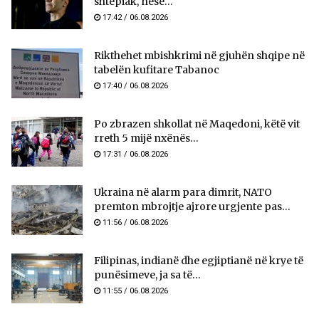
shtëpiak, nëse...
17:42 / 06.08.2026
Rikthehet mbishkrimi në gjuhën shqipe në
tabelën kufitare Tabanoc
17:40 / 06.08.2026
Po zbrazen shkollat në Maqedoni, këtë vit
rreth 5 mijë nxënës...
17:31 / 06.08.2026
Ukraina në alarm para dimrit, NATO
premton mbrojtje ajrore urgjente pas...
11:56 / 06.08.2026
Filipinas, indianë dhe egjiptianë në krye të
punësimeve, ja sa të...
11:55 / 06.08.2026