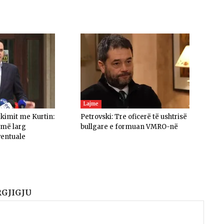
Lajme
akimit me Kurtin:
Petrovski: Tre oficerë të ushtrisë
umë larg
bullgare e formuan VMRO-në
ventuale
RGJIGJU