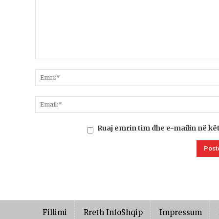
Ruaj emrin tim dhe e-mailin në kë
Fillimi
Rreth InfoShqip
Impressum