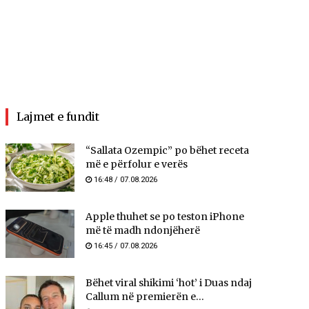
Lajmet e fundit
“Sallata Ozempic” po bëhet receta
më e përfolur e verës
16:48 / 07.08.2026
Apple thuhet se po teston iPhone
më të madh ndonjëherë
16:45 / 07.08.2026
Bëhet viral shikimi ‘hot’ i Duas ndaj
Callum në premierën e...