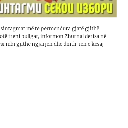
ga sintagmat më të përmendura gjatë gjithë
hotë treni bullgar, informon Zhurnal derisa në
i mbi gjithë ngjarjen dhe dmth-ien e kësaj