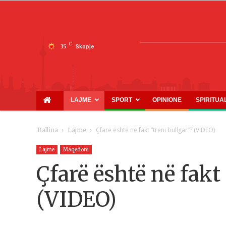
C
35
Skopje
LAJME
SPORT
OPINIONE
SPIRITUA
Çfarë është në fakt “treni bullgar”? (VIDEO)
Ballina
Lajme
Lajme
Maqedoni
Çfarë është në fakt
(VIDEO)