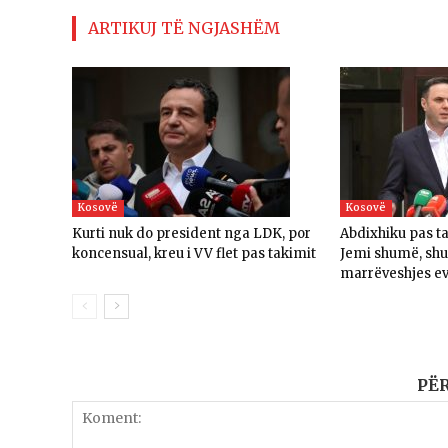
ARTIKUJ TË NGJASHËM
Kosovë
Kosovë
Kurti nuk do president nga LDK, por
Abdixhiku pas t
koncensual, kreu i VV flet pas takimit
Jemi shumë, sh
marrëveshjes e
PË