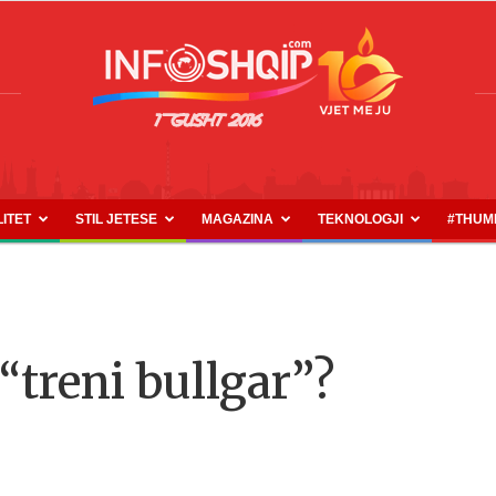
LITET
STIL JETESE
MAGAZINA
TEKNOLOGJI
#THUM
INFOSHQIP.COM
 “treni bullgar”?