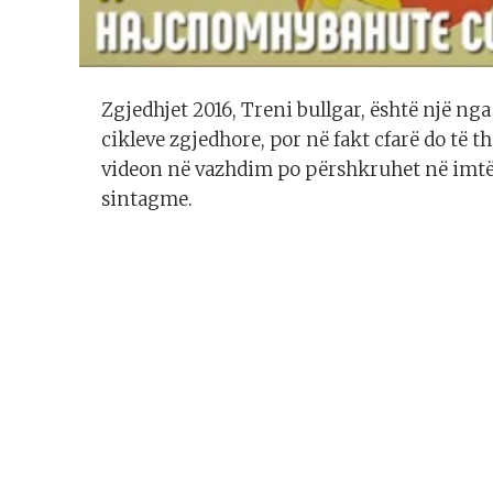
Zgjedhjet 2016, Treni bullgar, është një n
cikleve zgjedhore, por në fakt cfarë do të t
videon në vazhdim po përshkruhet në imtës
sintagme.