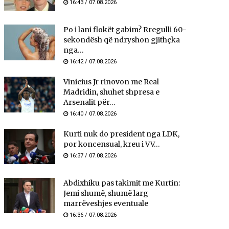
16:43 / 07.08.2026
Po i lani flokët gabim? Rregulli 60-
sekondësh që ndryshon gjithçka
nga...
16:42 / 07.08.2026
Vinicius Jr rinovon me Real
Madridin, shuhet shpresa e
Arsenalit për...
16:40 / 07.08.2026
Kurti nuk do president nga LDK,
por koncensual, kreu i VV...
16:37 / 07.08.2026
Abdixhiku pas takimit me Kurtin:
Jemi shumë, shumë larg
marrëveshjes eventuale
16:36 / 07.08.2026