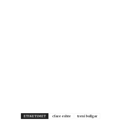
ETIKETIMET
cfare eshte
treni bullgar