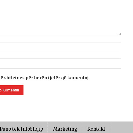
të shfletues për herën tjetër që komentoj.
Puno tek InfoShqip
Marketing
Kontakt