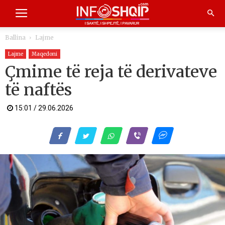
Ballina
Lajme
Lajme
Maqedoni
Çmime të reja të derivateve
të naftës
15:01 / 29.06.2026