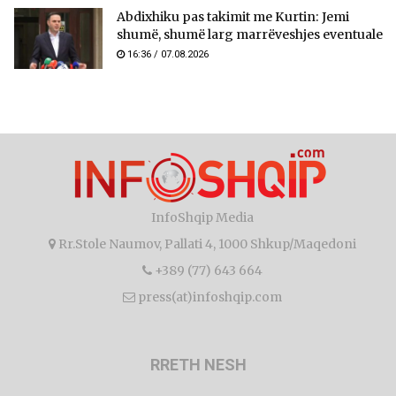
Abdixhiku pas takimit me Kurtin: Jemi
shumë, shumë larg marrëveshjes eventuale
16:36 / 07.08.2026
InfoShqip Media
Rr.Stole Naumov, Pallati 4, 1000 Shkup/Maqedoni
+389 (77) 643 664
press(at)infoshqip.com
RRETH NESH