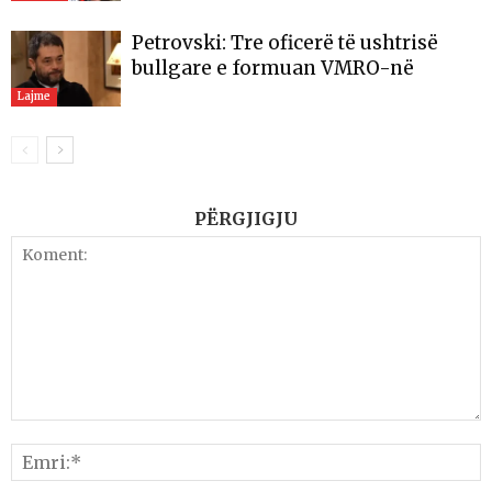
Petrovski: Tre oficerë të ushtrisë
bullgare e formuan VMRO-në
Lajme
PËRGJIGJU