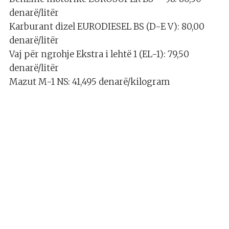
denarë/litër
Karburant dizel EURODIESEL BS (D-E V): 80,00
denarë/litër
Vaj për ngrohje Ekstra i lehtë 1 (EL-1): 79,50
denarë/litër
Mazut M-1 NS: 41,495 denarë/kilogram