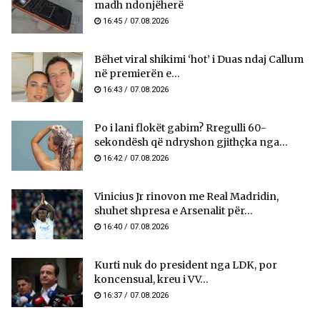
madh ndonjëherë
16:45 / 07.08.2026
Bëhet viral shikimi ‘hot’ i Duas ndaj Callum
në premierën e...
16:43 / 07.08.2026
Po i lani flokët gabim? Rregulli 60-
sekondësh që ndryshon gjithçka nga...
16:42 / 07.08.2026
Vinicius Jr rinovon me Real Madridin,
shuhet shpresa e Arsenalit për...
16:40 / 07.08.2026
Kurti nuk do president nga LDK, por
koncensual, kreu i VV...
16:37 / 07.08.2026