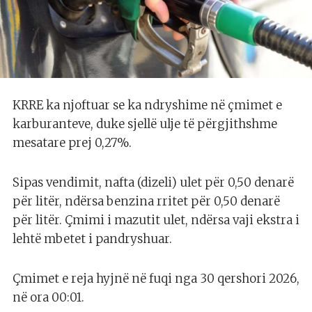
KRRE ka njoftuar se ka ndryshime në çmimet e
karburanteve, duke sjellë ulje të përgjithshme
mesatare prej 0,27%.
Sipas vendimit, nafta (dizeli) ulet për 0,50 denarë
për litër, ndërsa benzina rritet për 0,50 denarë
për litër. Çmimi i mazutit ulet, ndërsa vaji ekstra i
lehtë mbetet i pandryshuar.
Çmimet e reja hyjnë në fuqi nga 30 qershori 2026,
në ora 00:01.