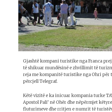
Gjashtë kompani turistike nga Franca prej 
të shikuar mundësinë e zhvillimit të turizmi
reja me kompanitë turistike nga Ohri për t
përcjell Telegraf.
Këtë vizitë e ka inicuar kompania turke T
Apostol Pali’ në Ohër dhe nëpërmjet këtyre
fluturimeve dhe rritjen e numrit të turistë