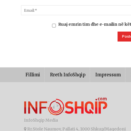
Ruaj emrin tim dhe e-mailin në kë
Fillimi
Rreth InfoShqip
Impressum
InfoShqip Media
Rr.Stole Naumov, Pallati 4, 1000 Shkup/Maqedoni