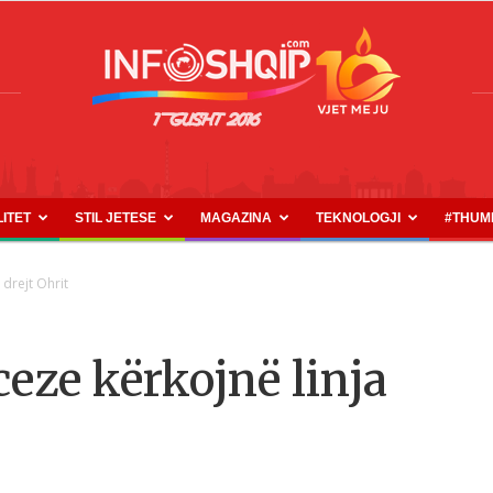
LITET
STIL JETESE
MAGAZINA
TEKNOLOGJI
#THUM
INFOSHQIP.COM
 drejt Ohrit
eze kërkojnë linja