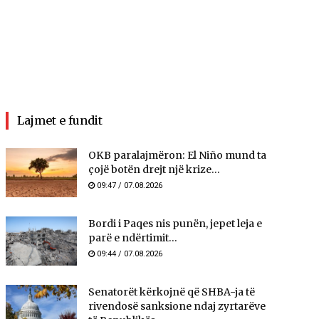
Lajmet e fundit
OKB paralajmëron: El Niño mund ta
çojë botën drejt një krize...
09:47 / 07.08.2026
Bordi i Paqes nis punën, jepet leja e
parë e ndërtimit...
09:44 / 07.08.2026
Senatorët kërkojnë që SHBA-ja të
rivendosë sanksione ndaj zyrtarëve