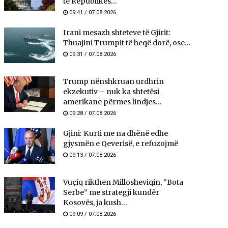
të Republikës...
09:41 / 07.08.2026
Irani mesazh shteteve të Gjirit:
Thuajini Trumpit të heqë dorë, ose...
09:31 / 07.08.2026
Trump nënshkruan urdhrin
ekzekutiv – nuk ka shtetësi
amerikane përmes lindjes...
09:28 / 07.08.2026
Gjini: Kurti me na dhënë edhe
gjysmën e Qeverisë, e refuzojmë
09:13 / 07.08.2026
Vuçiq rikthen Millosheviqin, “Bota
Serbe” me strategji kundër
Kosovës, ja kush...
09:09 / 07.08.2026