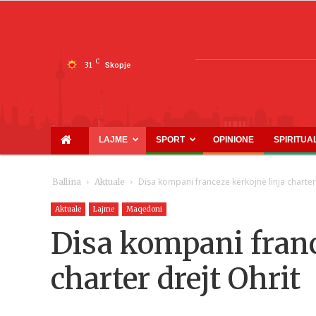
C
31
Skopje
LAJME
SPORT
OPINIONE
SPIRITUA
Disa kompani franceze kërkojnë linja charter
Ballina
Aktuale
Aktuale
Lajme
Maqedoni
Disa kompani franc
charter drejt Ohrit