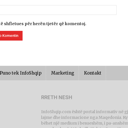
të shfletues për herën tjetër që komentoj.
Puno tek InfoShqip
Marketing
Kontakt
RRETH NESH
InfoShqip.com është portal informativ në g
lajme dhe informacione nga Maqedonia. Ky p
bëhet një medium i besueshëm, i pa-anshëm 