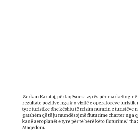
Serkan Karataj, përfaqësues i zyrës për marketing në
rezultate pozitive nga kjo vizitë e operatorëve turist
tyre turistike dhe kështu të rrisim numrin e turistëv
gatshëm që të ju mundësojmë fluturime charter nga qyt
kanë aeroplanët e tyre për të bërë këto fluturime.” th
Maqedoni.