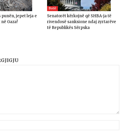
Botë
 punën, jepet leja e
Senatorët kërkojnë që SHBA-ja të
t në Gaza!
rivendosë sanksione ndaj zyrtarëve
të Republikës Sërpska
RGJIGJU