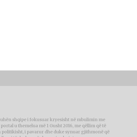
juhën shqipe i fokusuar kryesisht në mbulimin me
ortal u themelua më 1 Gusht 2016, me qëllim që të
politikisht, i pavarur dhe duke synuar gjithmonë që