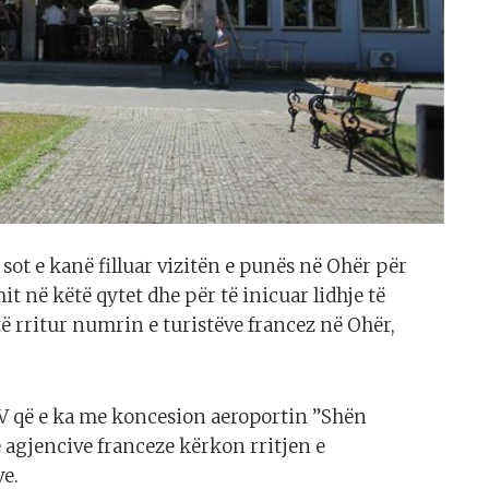
sot e kanë filluar vizitën e punës në Ohër për
t në këtë qytet dhe për të inicuar lidhje të
ë rritur numrin e turistëve francez në Ohër,
AV që e ka me koncesion aeroportin ”Shën
 agjencive franceze kërkon rritjen e
ve.