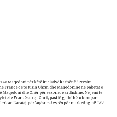
 TAV Maqedoni për këtë iniciativë ka thënë ”Presim
ik në Francë që të fusin Ohrin dhe Maqedoninë në paketat e
e në Maqedoni dhe Ohër për sezonet e ardhshme. Ne jemi të
etet e Francës drejt Ohrit, pasi të gjithë këto kompani
a Serkan Karataj, përfaqësues i zyrës për marketing në TAV