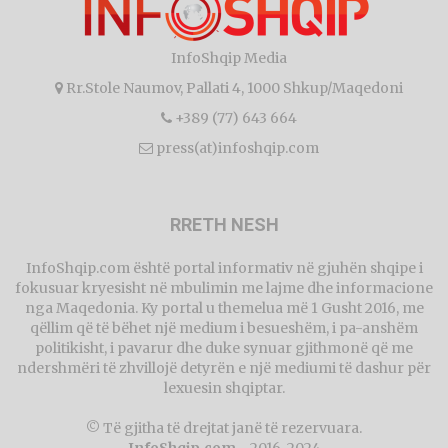
InfoShqip Media
Rr.Stole Naumov, Pallati 4, 1000 Shkup/Maqedoni
+389 (77) 643 664
press(at)infoshqip.com
RRETH NESH
InfoShqip.com është portal informativ në gjuhën shqipe i
fokusuar kryesisht në mbulimin me lajme dhe informacione
nga Maqedonia. Ky portal u themelua më 1 Gusht 2016, me
qëllim që të bëhet një medium i besueshëm, i pa-anshëm
politikisht, i pavarur dhe duke synuar gjithmonë që me
ndershmëri të zhvillojë detyrën e një mediumi të dashur për
lexuesin shqiptar.
© Të gjitha të drejtat janë të rezervuara.