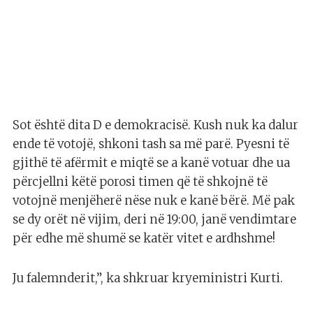
Sot është dita D e demokracisë. Kush nuk ka dalur
ende të votojë, shkoni tash sa më parë. Pyesni të
gjithë të afërmit e miqtë se a kanë votuar dhe ua
përcjellni këtë porosi timen që të shkojnë të
votojnë menjëherë nëse nuk e kanë bërë. Më pak
se dy orët në vijim, deri në 19:00, janë vendimtare
për edhe më shumë se katër vitet e ardhshme!
Ju falemnderit,”, ka shkruar kryeministri Kurti.