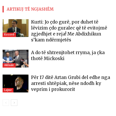
ARTIKUJ TË NGJASHËM
Kurti: Jo çdo gurë, por duhet të
lëvizim çdo guralec që të evitojmë
zgjedhjet e reja! Me Abdixhikun
Kosovë
s’kam ndërmjetës
A do të shtrenjtohet rryma, ja çka
thotë Mickoski
Aktuale
Për 17 ditë Artan Grubi del edhe nga
arresti shtëpiak, nëse ndodh ky
veprim i prokurorit
Lajme