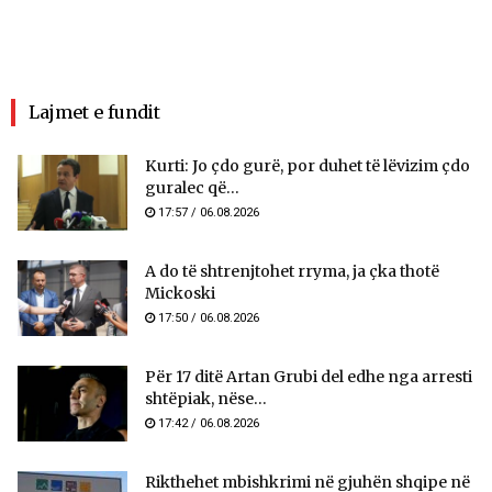
Lajmet e fundit
Kurti: Jo çdo gurë, por duhet të lëvizim çdo
guralec që...
17:57 / 06.08.2026
A do të shtrenjtohet rryma, ja çka thotë
Mickoski
17:50 / 06.08.2026
Për 17 ditë Artan Grubi del edhe nga arresti
shtëpiak, nëse...
17:42 / 06.08.2026
Rikthehet mbishkrimi në gjuhën shqipe në