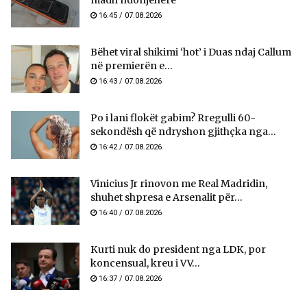
madh ndonjëherë
16:45 / 07.08.2026
Bëhet viral shikimi ‘hot’ i Duas ndaj Callum
në premierën e...
16:43 / 07.08.2026
Po i lani flokët gabim? Rregulli 60-
sekondësh që ndryshon gjithçka nga...
16:42 / 07.08.2026
Vinicius Jr rinovon me Real Madridin,
shuhet shpresa e Arsenalit për...
16:40 / 07.08.2026
Kurti nuk do president nga LDK, por
koncensual, kreu i VV...
16:37 / 07.08.2026