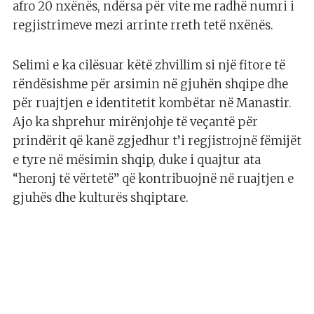
afro 20 nxënës, ndërsa për vite me radhë numri i
regjistrimeve mezi arrinte rreth tetë nxënës.
Selimi e ka cilësuar këtë zhvillim si një fitore të
rëndësishme për arsimin në gjuhën shqipe dhe
për ruajtjen e identitetit kombëtar në Manastir.
Ajo ka shprehur mirënjohje të veçantë për
prindërit që kanë zgjedhur t’i regjistrojnë fëmijët
e tyre në mësimin shqip, duke i quajtur ata
“heronj të vërtetë” që kontribuojnë në ruajtjen e
gjuhës dhe kulturës shqiptare.