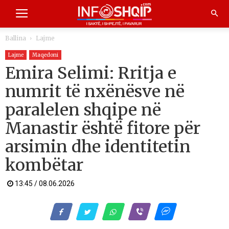
Ballina
Lajme
Lajme
Maqedoni
Emira Selimi: Rritja e
numrit të nxënësve në
paralelen shqipe në
Manastir është fitore për
arsimin dhe identitetin
kombëtar
13:45 / 08.06.2026