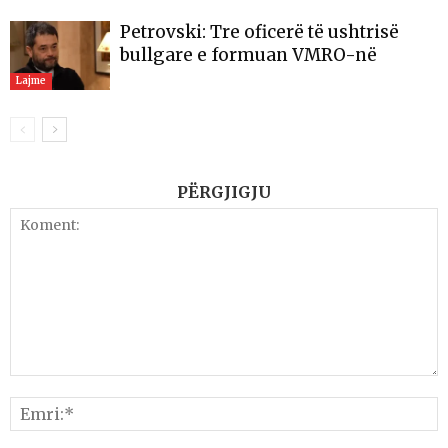
Petrovski: Tre oficerë të ushtrisë
bullgare e formuan VMRO-në
Lajme
PËRGJIGJU