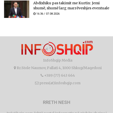
Abdixhiku pas takimit me Kurtin: Jemi
shumë, shumë larg marrëveshjes eventuale
16:36 / 07.08.2026
InfoShqip Media
Rr.Stole Naumov, Pallati 4, 1000 Shkup/Maqedoni
+389 (77) 643 664
press(at)infoshqip.com
RRETH NESH