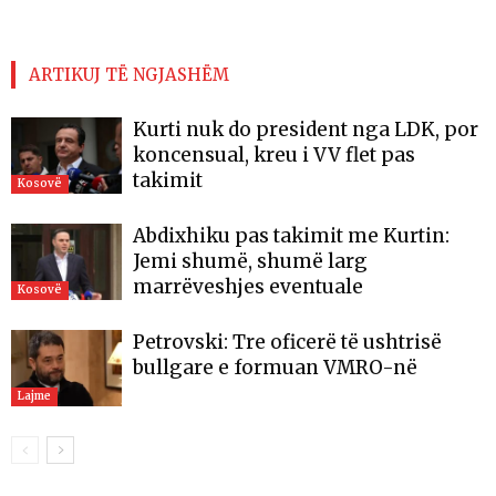
ARTIKUJ TË NGJASHËM
Kurti nuk do president nga LDK, por
koncensual, kreu i VV flet pas
takimit
Kosovë
Abdixhiku pas takimit me Kurtin:
Jemi shumë, shumë larg
marrëveshjes eventuale
Kosovë
Petrovski: Tre oficerë të ushtrisë
bullgare e formuan VMRO-në
Lajme