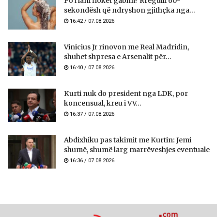
Po i lani flokët gabim? Rregulli 60-
sekondësh që ndryshon gjithçka nga...
16:42 / 07.08.2026
Vinicius Jr rinovon me Real Madridin,
shuhet shpresa e Arsenalit për...
16:40 / 07.08.2026
Kurti nuk do president nga LDK, por
koncensual, kreu i VV...
16:37 / 07.08.2026
Abdixhiku pas takimit me Kurtin: Jemi
shumë, shumë larg marrëveshjes eventuale
16:36 / 07.08.2026