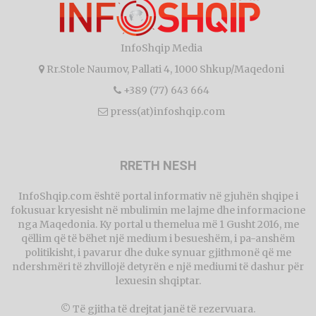
InfoShqip Media
Rr.Stole Naumov, Pallati 4, 1000 Shkup/Maqedoni
+389 (77) 643 664
press(at)infoshqip.com
RRETH NESH
InfoShqip.com është portal informativ në gjuhën shqipe i
fokusuar kryesisht në mbulimin me lajme dhe informacione
nga Maqedonia. Ky portal u themelua më 1 Gusht 2016, me
qëllim që të bëhet një medium i besueshëm, i pa-anshëm
politikisht, i pavarur dhe duke synuar gjithmonë që me
ndershmëri të zhvillojë detyrën e një mediumi të dashur për
lexuesin shqiptar.
© Të gjitha të drejtat janë të rezervuara.