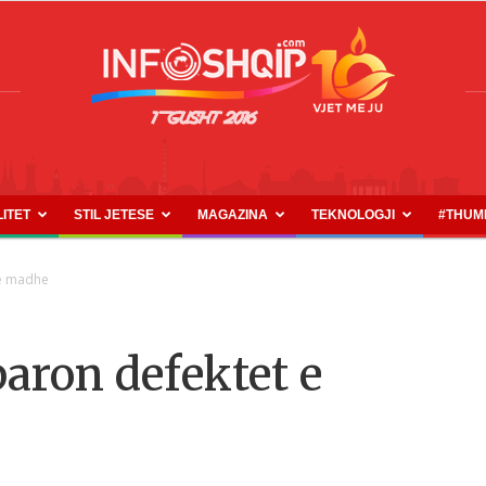
LITET
STIL JETESE
MAGAZINA
TEKNOLOGJI
#THUM
INFOSHQIP.COM
së madhe
aron defektet e