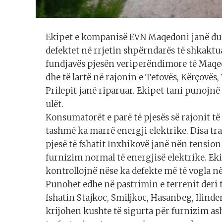
Ekipet e kompanisë EVN Maqedoni janë duk
defektet në rrjetin shpërndarës të shkaktu
fundjavës pjesën veriperëndimore të Maqed
dhe të lartë në rajonin e Tetovës, Kërçovës
Prilepit janë riparuar. Ekipet tani punojnë 
ulët.
Konsumatorët e parë të pjesës së rajonit të
tashmë ka marrë energji elektrike. Disa tr
pjesë të fshatit Inxhikovë janë nën tensi
furnizim normal të energjisë elektrike. Ek
kontrollojnë nëse ka defekte më të vogla në 
Punohet edhe në pastrimin e terrenit deri 
fshatin Stajkoc, Smiljkoc, Hasanbeg, Ilinden
krijohen kushte të sigurta për furnizim as