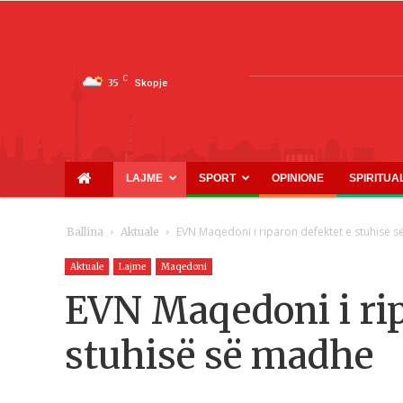
C
35
Skopje
LAJME
SPORT
OPINIONE
SPIRITUA
EVN Maqedoni i riparon defektet e stuhisë 
Ballina
Aktuale
Aktuale
Lajme
Maqedoni
EVN Maqedoni i rip
stuhisë së madhe