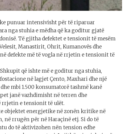
e punuar intensivisht për të riparuar
ara nga stuhia e mëdha që ka goditur gjatë
onisë. Të gjitha defektet e tensionit të mesëm
, Velesit, Manastirit, Ohrit, Kumanovës dhe
në defekte më të vogla në rrjetin e tensionit të
 Shkupit që ishte më e goditur nga stuhia,
afostacione në lagjet Çento, Maxhari dhe një
on dhe mbi 1.500 konsumatorë tashmë kanë
ipet janë vazhdimisht në terren dhe
rrjetin e tensionit të ulët.
te objektet energjetike në zonën kritike në
, në rrugën për në Haraçinë etj. Si do të
htu do të aktivizohen nën tension edhe