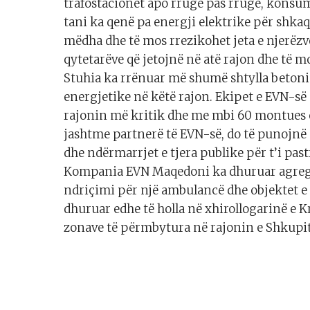
trafostacionet apo rrugë pas rruge, konsum
tani ka qenë pa energji elektrike për shka
mëdha dhe të mos rrezikohet jeta e njerëz
qytetarëve që jetojnë në atë rajon dhe të 
Stuhia ka rrënuar më shumë shtylla betoni
energjetike në këtë rajon. Ekipet e EVN-së
rajonin më kritik dhe me mbi 60 montues e
jashtme partnerë të EVN-së, do të punojnë 
dhe ndërmarrjet e tjera publike për t’i past
Kompania EVN Maqedoni ka dhuruar agregat
ndriçimi për një ambulancë dhe objektet e t
dhuruar edhe të holla në xhirollogarinë e K
zonave të përmbytura në rajonin e Shkupit