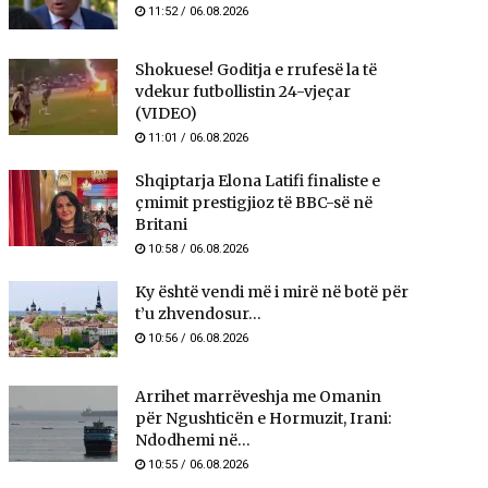
11:52 / 06.08.2026
Shokuese! Goditja e rrufesë la të
vdekur futbollistin 24-vjeçar
(VIDEO)
11:01 / 06.08.2026
Shqiptarja Elona Latifi finaliste e
çmimit prestigjioz të BBC-së në
Britani
10:58 / 06.08.2026
Ky është vendi më i mirë në botë për
t’u zhvendosur...
10:56 / 06.08.2026
Arrihet marrëveshja me Omanin
për Ngushticën e Hormuzit, Irani:
Ndodhemi në...
10:55 / 06.08.2026