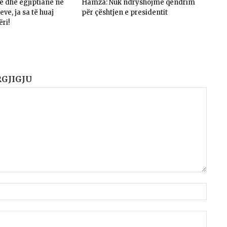
në dhe egjiptianë në
Hamza: Nuk ndryshojmë qëndrim
ve, ja sa të huaj
për çështjen e presidentit
ëri!
RGJIGJU