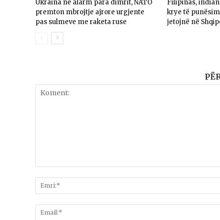
Ukraina në alarm para dimrit, NATO
Filipinas, india
premton mbrojtje ajrore urgjente
krye të punësime
pas sulmeve me raketa ruse
jetojnë në Shqip
PË