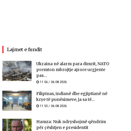
Lajmet e fundit
Ukraina në alarm para dimrit, NATO
premton mbrojtje ajrore urgjente
pas...
11:56 / 06.08.2026
Filipinas, indianë dhe egjiptianë në
krye të punësimeve, ja sa të...
11:55 / 06.08.2026
Hamza: Nuk ndryshojmë qëndrim
për çështjen e presidentit