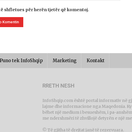
të shfletues për herën tjetër që komentoj.
Puno tek InfoShqip
Marketing
Kontakt
RRETH NESH
InfoShqip.com është portal informativ në g
lajme dhe informacione nga Maqedonia. Ky p
bëhet një medium i besueshëm, i pa-anshëm 
me ndershmëri të zhvillojë detyrën e një me
© Të gjitha të drejtat janë të rezervuara.