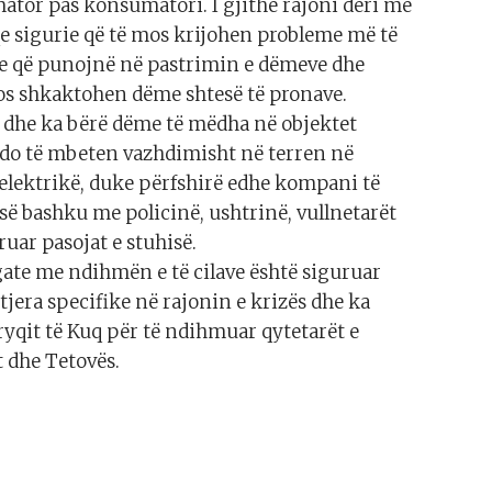
ator pas konsumatori. I gjithë rajoni deri më
qe sigurie që të mos krijohen probleme më të
ve që punojnë në pastrimin e dëmeve dhe
mos shkaktohen dëme shtesë të pronave.
 dhe ka bërë dëme të mëdha në objektet
 do të mbeten vazhdimisht në terren në
lektrikë, duke përfshirë edhe kompani të
së bashku me policinë, ushtrinë, vullnetarët
ruar pasojat e stuhisë.
e me ndihmën e të cilave është siguruar
jera specifike në rajonin e krizës dhe ka
ryqit të Kuq për të ndihmuar qytetarët e
 dhe Tetovës.