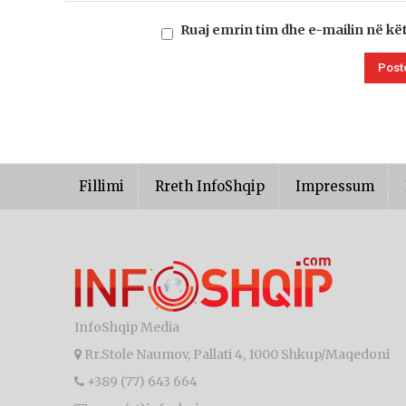
Ruaj emrin tim dhe e-mailin në kë
Fillimi
Rreth InfoShqip
Impressum
InfoShqip Media
Rr.Stole Naumov, Pallati 4, 1000 Shkup/Maqedoni
+389 (77) 643 664