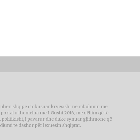
juhën shqipe i fokusuar kryesisht në mbulimin me
ortal u themelua më 1 Gusht 2016, me qëllim që të
politikisht, i pavarur dhe duke synuar gjithmonë që
diumi të dashur për lexuesin shqiptar.