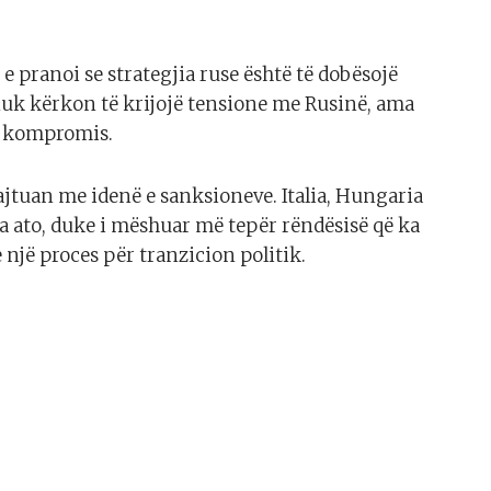
 e pranoi se strategjia ruse është të dobësojë
nuk kërkon të krijojë tensione me Rusinë, ama
jë kompromis.
pajtuan me idenë e sanksioneve. Italia, Hungaria
a ato, duke i mëshuar më tepër rëndësisë që ka
jë proces për tranzicion politik.