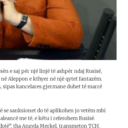
n e saj për një linjë të ashpër ndaj Rusisë,
në Aleppon e kthyer në një qytet fantazëm.
s, sipas kancelares gjermane duhet të marrë
 se sanksionet do të aplikohen jo vetëm mbi
 aleancë me të, e këtu i referohem Rusisë.
dojë”, tha Angela Merkel, transmeton TCH.