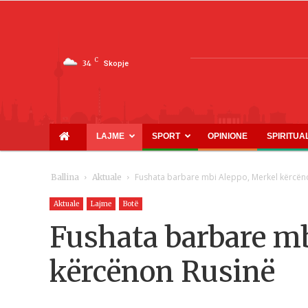
C
34
Skopje
LAJME
SPORT
OPINIONE
SPIRITUA
Fushata barbare mbi Aleppo, Merkel kërcën
Ballina
Aktuale
Aktuale
Lajme
Botë
Fushata barbare mb
kërcënon Rusinë