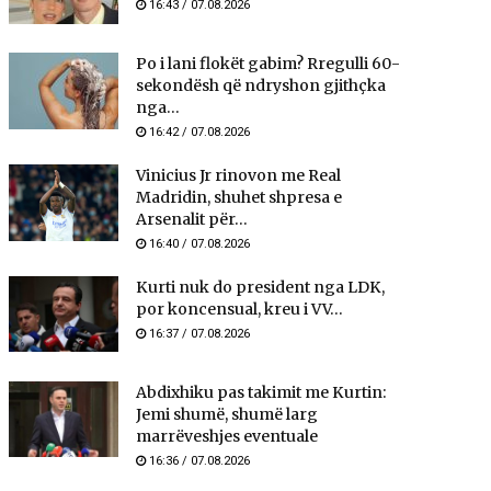
16:43 / 07.08.2026
Po i lani flokët gabim? Rregulli 60-
sekondësh që ndryshon gjithçka
nga...
16:42 / 07.08.2026
Vinicius Jr rinovon me Real
Madridin, shuhet shpresa e
Arsenalit për...
16:40 / 07.08.2026
Kurti nuk do president nga LDK,
por koncensual, kreu i VV...
16:37 / 07.08.2026
Abdixhiku pas takimit me Kurtin:
Jemi shumë, shumë larg
marrëveshjes eventuale
16:36 / 07.08.2026