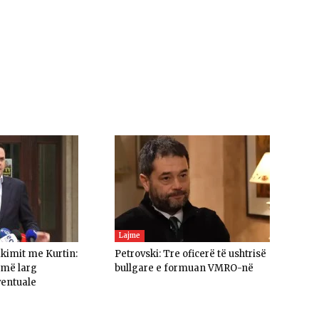
Lajme
akimit me Kurtin:
Petrovski: Tre oficerë të ushtrisë
umë larg
bullgare e formuan VMRO-në
ventuale