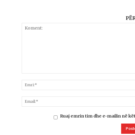
PË
Ruaj emrin tim dhe e-mailin në kë