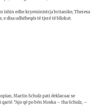
an ishin edhe kryeministrja britanike, Theresa
, e disa udhëheqës të tjerë të bllokut.
ropian, Martin Schulz pati deklaruar se
i qartë. “Ajo që po bën Moska – tha Schulz, –