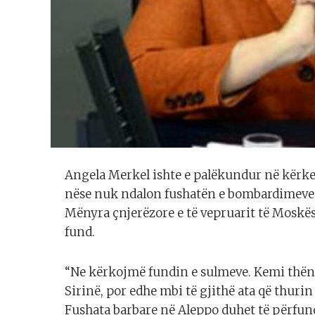
Angela Merkel ishte e palëkundur në kërkesë
nëse nuk ndalon fushatën e bombardimeve 
Mënyra çnjerëzore e të vepruarit të Moskë
fund.
“Ne kërkojmë fundin e sulmeve. Kemi thënë
Sirinë, por edhe mbi të gjithë ata që thurin
Fushata barbare në Aleppo duhet të përfun