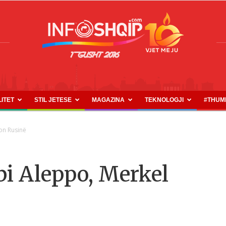
LITET
STIL JETESE
MAGAZINA
TEKNOLOGJI
#THUM
INFOSHQIP.COM
on Rusinë
i Aleppo, Merkel