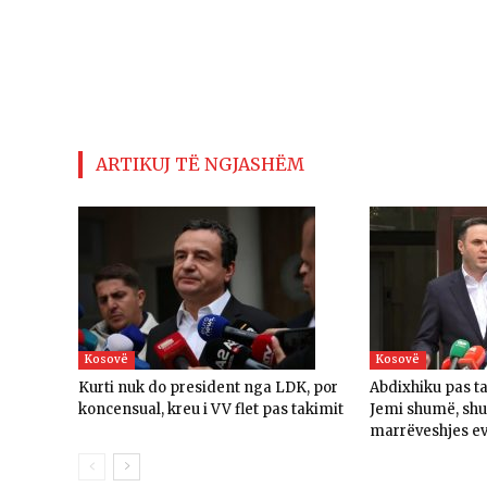
ARTIKUJ TË NGJASHËM
Kosovë
Kosovë
Kurti nuk do president nga LDK, por
Abdixhiku pas t
koncensual, kreu i VV flet pas takimit
Jemi shumë, sh
marrëveshjes e