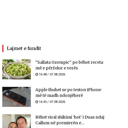
Lajmet e fundit
“Sallata Ozempic” po bëhet receta
më e përfolur e verës
16:48 / 07.08.2026
Apple thuhet se po teston iPhone
më të madh ndonjëherë
16:45 / 07.08.2026
Bëhet viral shikimi ‘hot’ i Duas ndaj
Callum në premierën e...