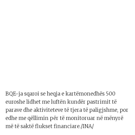
BQE-ja sqaroi se heqja e kartëmonedhës 500
euroshe lidhet me luftën kundër pastrimit të
parave dhe aktiviteteve të tjera të paligjshme, por
edhe me qëllimin për të monitoruar në mënyrë
më të saktë flukset financiare./INA/