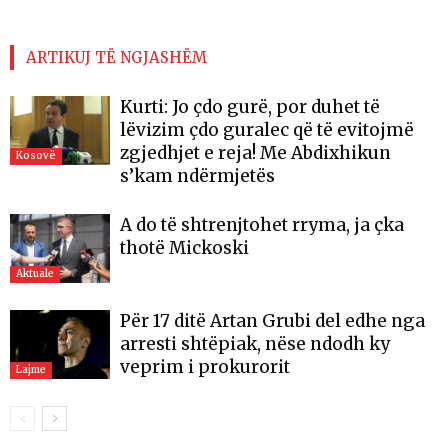
ARTIKUJ TË NGJASHËM
Kurti: Jo çdo gurë, por duhet të
lëvizim çdo guralec që të evitojmë
zgjedhjet e reja! Me Abdixhikun
Kosovë
s’kam ndërmjetës
A do të shtrenjtohet rryma, ja çka
thotë Mickoski
Aktuale
Për 17 ditë Artan Grubi del edhe nga
arresti shtëpiak, nëse ndodh ky
veprim i prokurorit
Lajme