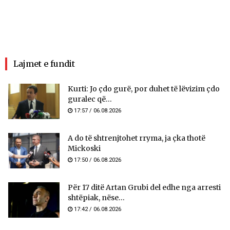
Lajmet e fundit
Kurti: Jo çdo gurë, por duhet të lëvizim çdo
guralec që...
17:57 / 06.08.2026
A do të shtrenjtohet rryma, ja çka thotë
Mickoski
17:50 / 06.08.2026
Për 17 ditë Artan Grubi del edhe nga arresti
shtëpiak, nëse...
17:42 / 06.08.2026