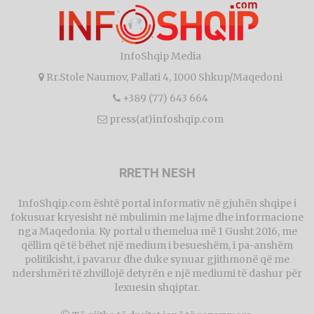
InfoShqip Media
Rr.Stole Naumov, Pallati 4, 1000 Shkup/Maqedoni
+389 (77) 643 664
press(at)infoshqip.com
RRETH NESH
InfoShqip.com është portal informativ në gjuhën shqipe i
fokusuar kryesisht në mbulimin me lajme dhe informacione
nga Maqedonia. Ky portal u themelua më 1 Gusht 2016, me
qëllim që të bëhet një medium i besueshëm, i pa-anshëm
politikisht, i pavarur dhe duke synuar gjithmonë që me
ndershmëri të zhvillojë detyrën e një mediumi të dashur për
lexuesin shqiptar.