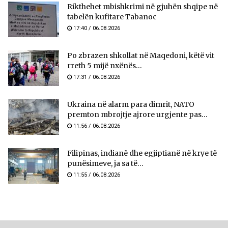
Rikthehet mbishkrimi në gjuhën shqipe në
tabelën kufitare Tabanoc
17:40 / 06.08.2026
Po zbrazen shkollat në Maqedoni, këtë vit
rreth 5 mijë nxënës...
17:31 / 06.08.2026
Ukraina në alarm para dimrit, NATO
premton mbrojtje ajrore urgjente pas...
11:56 / 06.08.2026
Filipinas, indianë dhe egjiptianë në krye të
punësimeve, ja sa të...
11:55 / 06.08.2026