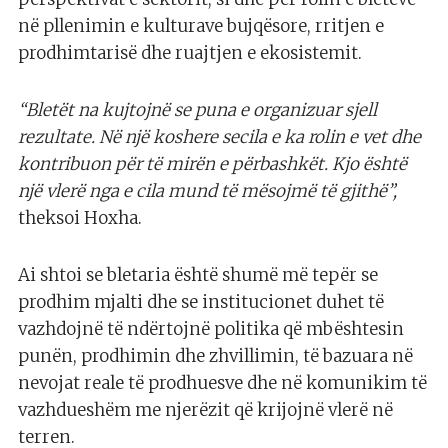
në pllenimin e kulturave bujqësore, rritjen e
prodhimtarisë dhe ruajtjen e ekosistemit.
“Bletët na kujtojnë se puna e organizuar sjell
rezultate. Në një koshere secila e ka rolin e vet dhe
kontribuon për të mirën e përbashkët. Kjo është
një vlerë nga e cila mund të mësojmë të gjithë”,
theksoi Hoxha.
Ai shtoi se bletaria është shumë më tepër se
prodhim mjalti dhe se institucionet duhet të
vazhdojnë të ndërtojnë politika që mbështesin
punën, prodhimin dhe zhvillimin, të bazuara në
nevojat reale të prodhuesve dhe në komunikim të
vazhdueshëm me njerëzit që krijojnë vlerë në
terren.