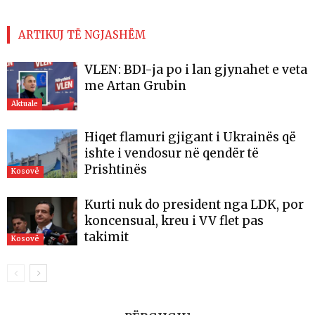
ARTIKUJ TË NGJASHËM
VLEN: BDI-ja po i lan gjynahet e veta
me Artan Grubin
Aktuale
Hiqet flamuri gjigant i Ukrainës që
ishte i vendosur në qendër të
Prishtinës
Kosovë
Kurti nuk do president nga LDK, por
koncensual, kreu i VV flet pas
takimit
Kosovë