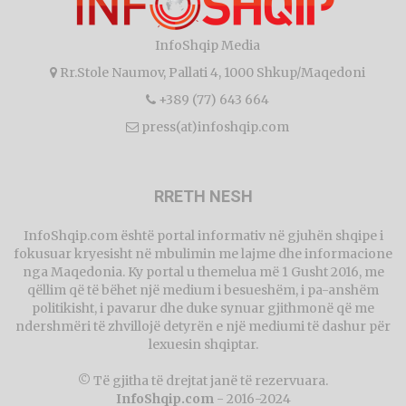
InfoShqip Media
Rr.Stole Naumov, Pallati 4, 1000 Shkup/Maqedoni
+389 (77) 643 664
press(at)infoshqip.com
RRETH NESH
InfoShqip.com është portal informativ në gjuhën shqipe i
fokusuar kryesisht në mbulimin me lajme dhe informacione
nga Maqedonia. Ky portal u themelua më 1 Gusht 2016, me
qëllim që të bëhet një medium i besueshëm, i pa-anshëm
politikisht, i pavarur dhe duke synuar gjithmonë që me
ndershmëri të zhvillojë detyrën e një mediumi të dashur për
lexuesin shqiptar.
© Të gjitha të drejtat janë të rezervuara.
InfoShqip.com
- 2016-2024