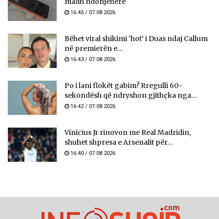
madh ndonjëherë
16:45 / 07.08.2026
Bëhet viral shikimi ‘hot’ i Duas ndaj Callum
në premierën e...
16:43 / 07.08.2026
Po i lani flokët gabim? Rregulli 60-
sekondësh që ndryshon gjithçka nga...
16:42 / 07.08.2026
Vinicius Jr rinovon me Real Madridin,
shuhet shpresa e Arsenalit për...
16:40 / 07.08.2026