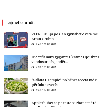
Lajmet e fundit
VLEN: BDI-ja po i lan gjynahet e veta me
Artan Grubin
17:45 / 09.08.2026
Hiqet flamuri gjigant i Ukrainës që ishte i
vendosur në qendër...
17:39 / 09.08.2026
“Sallata Ozempic” po bëhet receta më e
përfolur e verës
16:48 / 07.08.2026
Apple thuhet se po teston iPhone më të