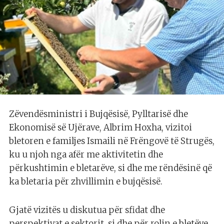
Zëvendësministri i Bujqësisë, Pylltarisë dhe
Ekonomisë së Ujërave, Albrim Hoxha, vizitoi
bletoren e familjes Ismaili në Frëngovë të Strugës,
ku u njoh nga afër me aktivitetin dhe
përkushtimin e bletarëve, si dhe me rëndësinë që
ka bletaria për zhvillimin e bujqësisë.
Gjatë vizitës u diskutua për sfidat dhe
perspektivat e sektorit, si dhe për rolin e bletëve