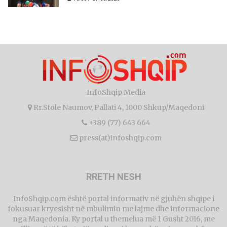
InfoShqip Media
Rr.Stole Naumov, Pallati 4, 1000 Shkup/Maqedoni
+389 (77) 643 664
press(at)infoshqip.com
RRETH NESH
InfoShqip.com është portal informativ në gjuhën shqipe i
fokusuar kryesisht në mbulimin me lajme dhe informacione
nga Maqedonia. Ky portal u themelua më 1 Gusht 2016, me