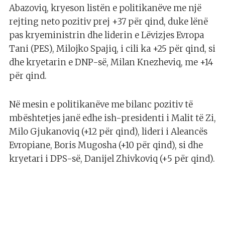
Abazoviq, kryeson listën e politikanëve me një
rejting neto pozitiv prej +37 për qind, duke lënë
pas kryeministrin dhe liderin e Lëvizjes Evropa
Tani (PES), Milojko Spajiq, i cili ka +25 për qind, si
dhe kryetarin e DNP-së, Milan Knezheviq, me +14
për qind.
Në mesin e politikanëve me bilanc pozitiv të
mbështetjes janë edhe ish-presidenti i Malit të Zi,
Milo Gjukanoviq (+12 për qind), lideri i Aleancës
Evropiane, Boris Mugosha (+10 për qind), si dhe
kryetari i DPS-së, Danijel Zhivkoviq (+5 për qind).