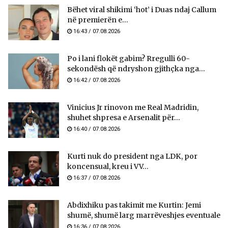
Bëhet viral shikimi ‘hot’ i Duas ndaj Callum
në premierën e...
16:43 / 07.08.2026
Po i lani flokët gabim? Rregulli 60-
sekondësh që ndryshon gjithçka nga...
16:42 / 07.08.2026
Vinicius Jr rinovon me Real Madridin,
shuhet shpresa e Arsenalit për...
16:40 / 07.08.2026
Kurti nuk do president nga LDK, por
koncensual, kreu i VV...
16:37 / 07.08.2026
Abdixhiku pas takimit me Kurtin: Jemi
shumë, shumë larg marrëveshjes eventuale
16:36 / 07.08.2026