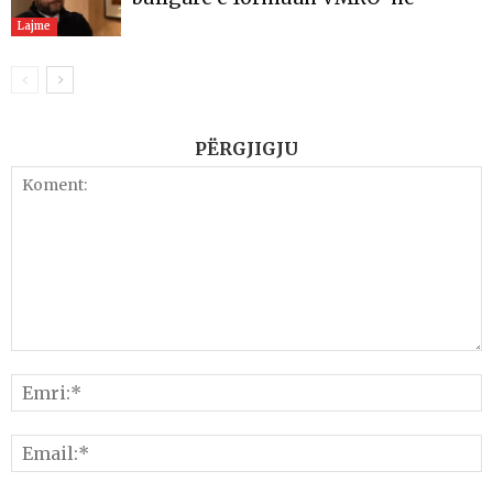
Lajme
PËRGJIGJU