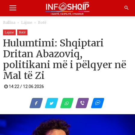
Ballina
Lajme
Botë
Lajme
Botë
Hulumtimi: Shqiptari
Dritan Abazoviq,
politikani më i pëlqyer në
Mal të Zi
14:22 / 12.06.2026