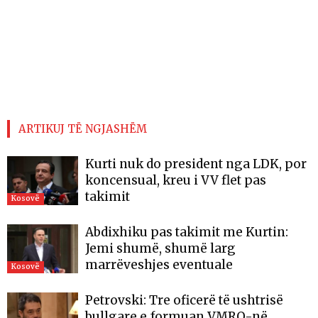
ARTIKUJ TË NGJASHËM
Kurti nuk do president nga LDK, por
koncensual, kreu i VV flet pas
takimit
Kosovë
Abdixhiku pas takimit me Kurtin:
Jemi shumë, shumë larg
marrëveshjes eventuale
Kosovë
Petrovski: Tre oficerë të ushtrisë
bullgare e formuan VMRO-në