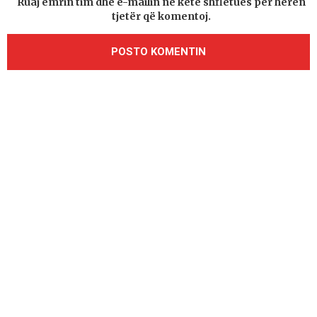
Ruaj emrin tim dhe e-mailin në këtë shfletues për herën
tjetër që komentoj.