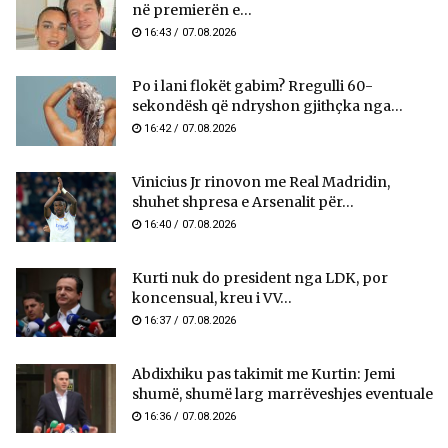
në premierën e...
16:43 / 07.08.2026
Po i lani flokët gabim? Rregulli 60-
sekondësh që ndryshon gjithçka nga...
16:42 / 07.08.2026
Vinicius Jr rinovon me Real Madridin,
shuhet shpresa e Arsenalit për...
16:40 / 07.08.2026
Kurti nuk do president nga LDK, por
koncensual, kreu i VV...
16:37 / 07.08.2026
Abdixhiku pas takimit me Kurtin: Jemi
shumë, shumë larg marrëveshjes eventuale
16:36 / 07.08.2026