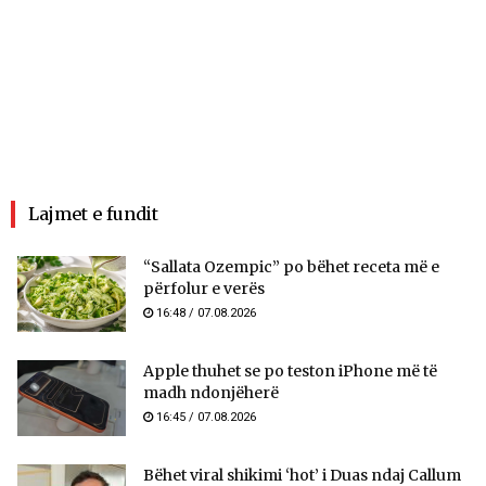
Lajmet e fundit
“Sallata Ozempic” po bëhet receta më e
përfolur e verës
16:48 / 07.08.2026
Apple thuhet se po teston iPhone më të
madh ndonjëherë
16:45 / 07.08.2026
Bëhet viral shikimi ‘hot’ i Duas ndaj Callum