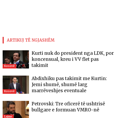
ARTIKUJ TË NGJASHËM
Kurti nuk do president nga LDK, por
koncensual, kreu i VV flet pas
takimit
Kosovë
Abdixhiku pas takimit me Kurtin:
Jemi shumë, shumë larg
marrëveshjes eventuale
Kosovë
Petrovski: Tre oficerë të ushtrisë
bullgare e formuan VMRO-në
Lajme