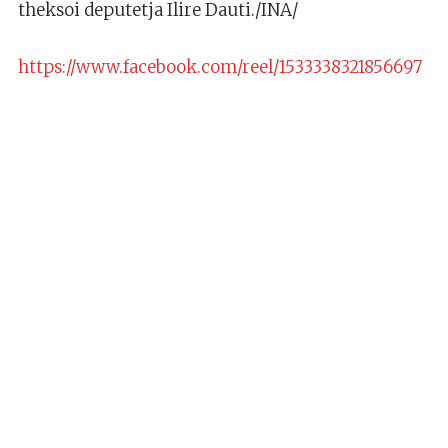
theksoi deputetja Ilire Dauti./INA/
https://www.facebook.com/reel/1533338321856697