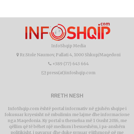
InfoShqip Media
Rr.Stole Naumov, Pallati 4, 1000 Shkup/Maqedoni
+389 (77) 643 664
press(at)infoshqip.com
RRETH NESH
InfoShqip.com është portal informativ në gjuhën shqipe i
fokusuar kryesisht në mbulimin me lajme dhe informacione
nga Maqedonia. Ky portal u themelua më 1 Gusht 2016, me
qëllim që të bëhet një medium i besueshëm, i pa-anshëm
politikisht, i pavarur dhe duke synuar gjithmonë që me