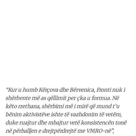
“Kur u humb Kërçova dhe Bërvenica, Fronti nuk i
shërbente më as qëllimit per çka u formua. Në
këto rrethana, shërbimi më i mirë që mund t’u
bënim aktivistëve ishte të vazhdonim të vetëm,
duke ruajtur dhe mbajtur vetë konsistencën tonë
në përballjen e drejtpërdrejtë me VMRO-në”,