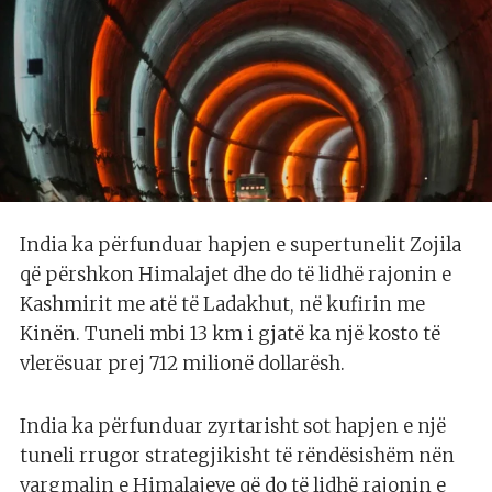
India ka përfunduar hapjen e supertunelit Zojila
që përshkon Himalajet dhe do të lidhë rajonin e
Kashmirit me atë të Ladakhut, në kufirin me
Kinën. Tuneli mbi 13 km i gjatë ka një kosto të
vlerësuar prej 712 milionë dollarësh.
India ka përfunduar zyrtarisht sot hapjen e një
tuneli rrugor strategjikisht të rëndësishëm nën
vargmalin e Himalajeve që do të lidhë rajonin e