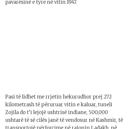
pavarësinë e tyre në vitin 1947.
Pasi të lidhet me rrjetin hekurudhor prej 272
kilometrash të përuruar vitin e kaluar, tuneli
Zojila do t’i lejojë ushtrisë indiane, 500,000
ushtarë të së cilës janë të vendosur në Kashmir, të
transportojë përforcime në rajonin Ladakh, në