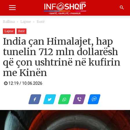
Ballina
Lajme
Botë
Lajme
Botë
India çan Himalajet, hap
tunelin 712 mln dollarësh
që çon ushtrinë në kufirin
me Kinën
12:19 / 10.06.2026