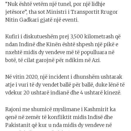
“Nuk është vetëm një tunel, por një lidhje
jetësore”, tha sot Ministri i Transportit Rrugor
Nitin Gadkari gjatë një eventi.
Kufiri i diskutueshëm prej 3,500 kilometrash që
ndan Indinë dhe Kinën është shpesh një pikë e
nxehtë midis dy vendeve më të populluara në
botë, të cilat garojnë për ndikim në Azi.
Në vitin 2020, një incident i dhunshëm ushtarak
atje i vuri të dy vendet ballë për ballë, duke lënë të
vdekur 20 ushtarë indianë dhe 4 ushtarë kinezë.
Rajoni me shumicë myslimane i Kashmirit ka
qenë në zemër të konfliktit midis Indisë dhe
Pakistanit që kur u nda midis dy vendeve në