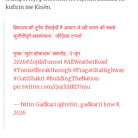
kufirin me Kinën.
हिमालय की दुर्गम उँचाईयों में आकार ले रही भारत की सबसे
चुनौतीपूर्ण अवसंरचना : जोज़िला टनल!
मुख्य 'सुरंग ब्रेकथ्रू' समारोह : 9 जून
2026
#ZojilaTunnel
#AllWeatherRoad
#TunnelBreakthrough
#PragatiKaHighway
#GatiShakti
#BuildingTheNation
pic.twitter.com/QurXHRD7mu
— Nitin Gadkari (@nitin_gadkari)
June 8,
2026