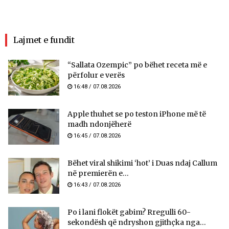
Lajmet e fundit
“Sallata Ozempic” po bëhet receta më e
përfolur e verës
16:48 / 07.08.2026
Apple thuhet se po teston iPhone më të
madh ndonjëherë
16:45 / 07.08.2026
Bëhet viral shikimi ‘hot’ i Duas ndaj Callum
në premierën e...
16:43 / 07.08.2026
Po i lani flokët gabim? Rregulli 60-
sekondësh që ndryshon gjithçka nga...