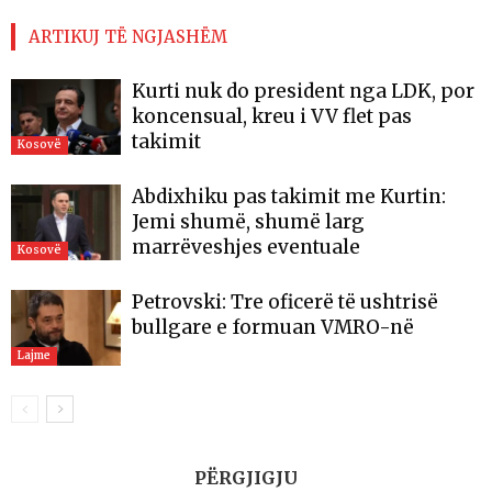
ARTIKUJ TË NGJASHËM
Kurti nuk do president nga LDK, por
koncensual, kreu i VV flet pas
takimit
Kosovë
Abdixhiku pas takimit me Kurtin:
Jemi shumë, shumë larg
marrëveshjes eventuale
Kosovë
Petrovski: Tre oficerë të ushtrisë
bullgare e formuan VMRO-në
Lajme
PËRGJIGJU