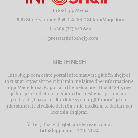
InfoShqip Media
Rr.Stole Naumov, Pallati 4, 1000 Shkup/Maqedoni
+389 (77) 643 664
press(at)infoshqip.com
RRETH NESH
InfoShqip.com është portal informativ në gjuhën shqipe i
fokusuar kryesisht në mbulimin me lajme dhe informacione
nga Maqedonia. Ky portal u themelua më 1 Gusht 2016, me
qëllim që të bëhet një medium i besueshëm, i pa-anshëm
politikisht, i pavarur dhe duke synuar gjithmonë që me
ndershmëri të zhvillojë detyrën e një mediumi të dashur për
lexuesin shqiptar.
© Të gjitha të drejtat janë të rezervuara.
InfoShqip.com
- 2016-2024