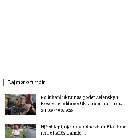
Lajmet e fundit
Politikani ukrainas godet Zelenskyn:
Kosova e ndihmoi Ukrainën, por ju ia...
11:09 / 10.08.2026
Një shtëpi, një bunar dhe shumë kujtime!
Jeta e hallës Qamile,...