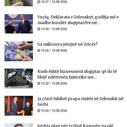
10:37 / 10.08.2026
Vuçiq: Deklarata e Zelenskyt, goditja më e
madhe kundër shqiptarëve në...
10:30 / 10.08.2026
Sa milionera jetojnë në Zvicër?
10:24 / 10.08.2026
Kush është biznesmeni shqiptar që do të
blejë ndërtesën historike me...
10:22 / 10.08.2026
Ja çfarë fshihet prapa vizitës së Zelenskit në
Serbi
10:20 / 10.08.2026
Serbia plan për ta lënë Kosovën pa ujë,