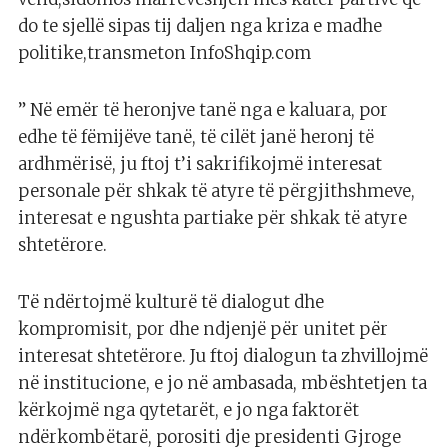
do te sjellë sipas tij daljen nga kriza e madhe
politike,transmeton InfoShqip.com
” Në emër të heronjve tanë nga e kaluara, por
edhe të fëmijëve tanë, të cilët janë heronj të
ardhmërisë, ju ftoj t’i sakrifikojmë interesat
personale për shkak të atyre të përgjithshmeve,
interesat e ngushta partiake për shkak të atyre
shtetërore.
Të ndërtojmë kulturë të dialogut dhe
kompromisit, por dhe ndjenjë për unitet për
interesat shtetërore. Ju ftoj dialogun ta zhvillojmë
në institucione, e jo në ambasada, mbështetjen ta
kërkojmë nga qytetarët, e jo nga faktorët
ndërkombëtarë, porositi dje presidenti Gjroge