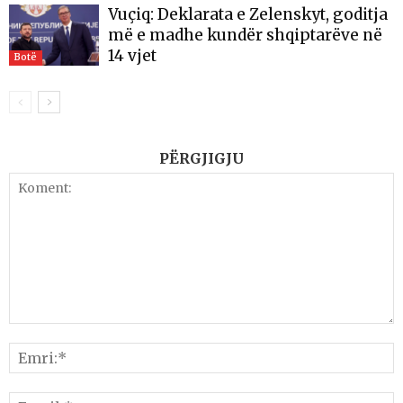
Vuçiq: Deklarata e Zelenskyt, goditja
më e madhe kundër shqiptarëve në
14 vjet
Botë
PËRGJIGJU