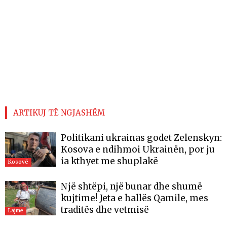
ARTIKUJ TË NGJASHËM
Politikani ukrainas godet Zelenskyn:
Kosova e ndihmoi Ukrainën, por ju
ia kthyet me shuplakë
Kosovë
Një shtëpi, një bunar dhe shumë
kujtime! Jeta e hallës Qamile, mes
traditës dhe vetmisë
Lajme