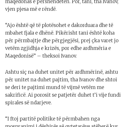
maqedonas e përshëndetën. Por, tani, tha Ivanov,
vjen pjesa më e rëndë.
“Ajo është që të plotësohet e dakorduara dhe të
mbahet fjala e dhënë. Pikërisht tani është koha
për përmbajtje dhe përgjegjësi, prej çka varet jo
vetëm zgjidhja e krizës, por edhe ardhmëria e
Maqedonisë” – theksoi Ivanov.
Ashtu siç na duhet unitet për ardhmërinë, ashtu
për unitet na duhet pajtim, tha Ivanov dhe shtoi
se deri te pajtimi mund të vijmë vetëm me
sakrificë. Ai porosit se patjetër duhet t’i vije fundi
spirales së ndarjeve.
“I ftoj partitë politike të përmbahen nga
mospranimi i dëshirës së qytetarëve atëherë kur