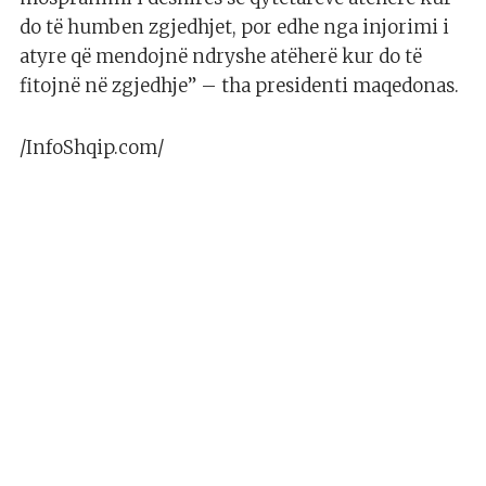
do të humben zgjedhjet, por edhe nga injorimi i
atyre që mendojnë ndryshe atëherë kur do të
fitojnë në zgjedhje” – tha presidenti maqedonas.
/InfoShqip.com/