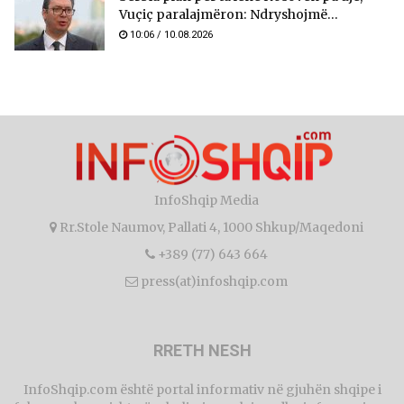
Vuçiç paralajmëron: Ndryshojmë...
10:06 / 10.08.2026
InfoShqip Media
Rr.Stole Naumov, Pallati 4, 1000 Shkup/Maqedoni
+389 (77) 643 664
press(at)infoshqip.com
RRETH NESH
InfoShqip.com është portal informativ në gjuhën shqipe i