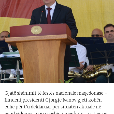
Gjatë shënimit të festës nacionale maqedonase -
Ilindeni,presidenti Gjorgje Ivanov gjeti kohën
edhe për t’u deklaruar për situatën aktuale në
vend,sidomos marrëveshjen mes katër partive që