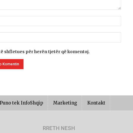
të shfletues për herën tjetër që komentoj.
Puno tek InfoShqip
Marketing
Kontakt
RRETH NESH