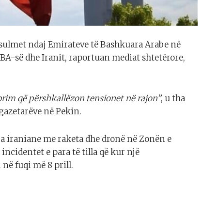
r sulmet ndaj Emirateve të Bashkuara Arabe në
BA-së dhe Iranit, raportuan mediat shtetërore,
rim që përshkallëzon tensionet në rajon”
, u tha
 gazetarëve në Pekin.
ra iraniane me raketa dhe dronë në Zonën e
incidentet e para të tilla që kur një
ë fuqi më 8 prill.