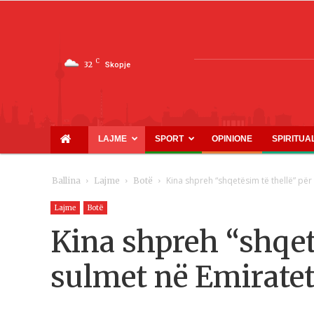
C
32
Skopje
LAJME
SPORT
OPINIONE
SPIRITUA
Kina shpreh “shqetësim të thellë” pë
Ballina
Lajme
Botë
Lajme
Botë
Kina shpreh “shqet
sulmet në Emirate