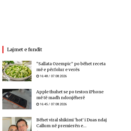
Lajmet e fundit
“Sallata Ozempic” po bëhet receta
më e përfolur e verës
16:48 / 07.08.2026
Apple thuhet se po teston iPhone
më të madh ndonjëherë
16:45 / 07.08.2026
Bëhet viral shikimi ‘hot’ i Duas ndaj
Callum në premierën e...