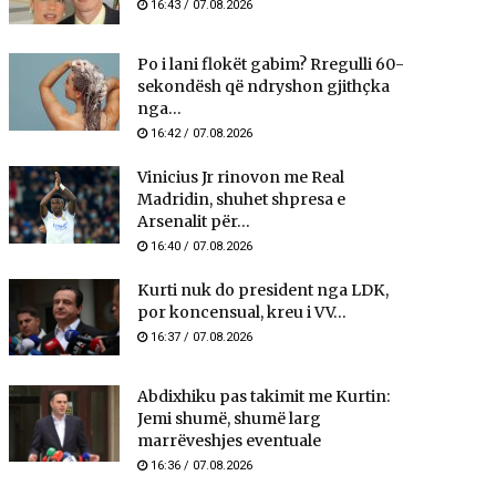
16:43 / 07.08.2026
Po i lani flokët gabim? Rregulli 60-
sekondësh që ndryshon gjithçka
nga...
16:42 / 07.08.2026
Vinicius Jr rinovon me Real
Madridin, shuhet shpresa e
Arsenalit për...
16:40 / 07.08.2026
Kurti nuk do president nga LDK,
por koncensual, kreu i VV...
16:37 / 07.08.2026
Abdixhiku pas takimit me Kurtin:
Jemi shumë, shumë larg
marrëveshjes eventuale
16:36 / 07.08.2026