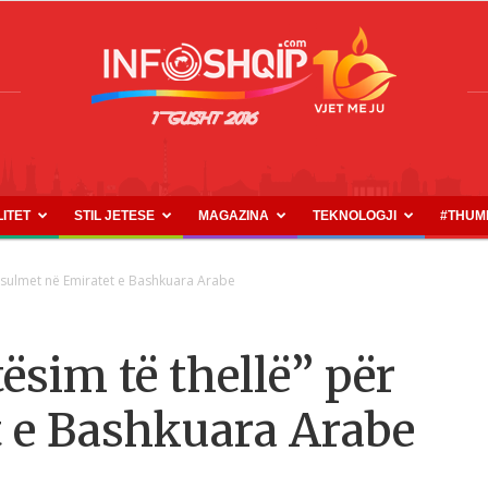
LITET
STIL JETESE
MAGAZINA
TEKNOLOGJI
#THUM
INFOSHQIP.COM
r sulmet në Emiratet e Bashkuara Arabe
ësim të thellë” për
t e Bashkuara Arabe