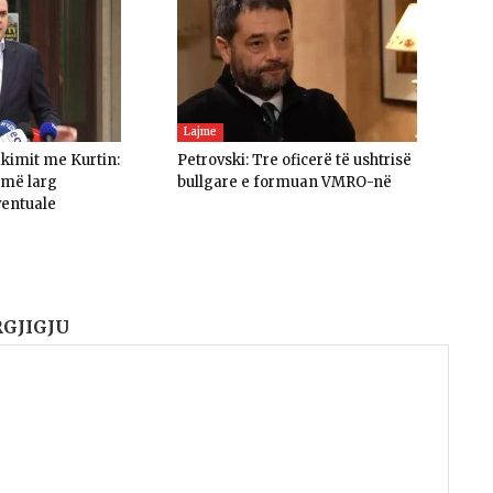
Lajme
akimit me Kurtin:
Petrovski: Tre oficerë të ushtrisë
umë larg
bullgare e formuan VMRO-në
ventuale
RGJIGJU