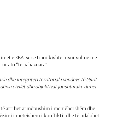
imet e EBA-së se Irani kishte nisur sulme me
tur ato “të pabazuara”.
a dhe integriteti territorial i vendeve të Gjirit
ërsa civilët dhe objektivat joushtarake duhet
të të arrihet armëpushim i menjëhershëm dhe
lëzimi i mëtejshëm i konfliktit dhe të ndalohet