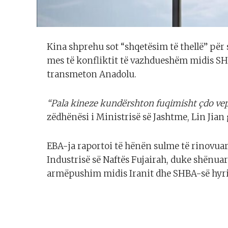
Kina shprehu sot “shqetësim të thellë” pë
mes të konfliktit të vazhdueshëm midis SH
transmeton Anadolu.
“Pala kineze kundërshton fuqimisht çdo vep
zëdhënësi i Ministrisë së Jashtme, Lin Jian
EBA-ja raportoi të hënën sulme të rinovua
Industrisë së Naftës Fujairah, duke shënuar 
armëpushim midis Iranit dhe SHBA-së hyri n