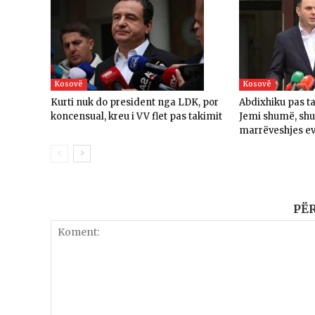
Kosovë
Kosovë
Kurti nuk do president nga LDK, por
Abdixhiku pas t
koncensual, kreu i VV flet pas takimit
Jemi shumë, sh
marrëveshjes e
PË