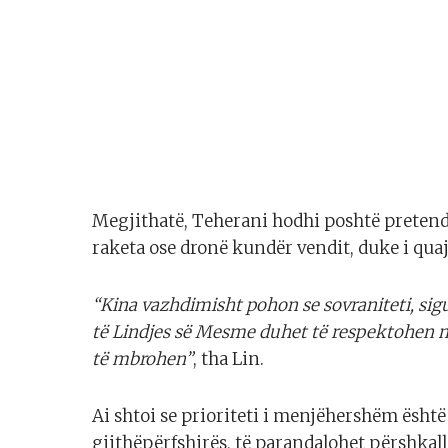
Megjithatë, Teherani hodhi poshtë pretend
raketa ose dronë kundër vendit, duke i quaj
“Kina vazhdimisht pohon se sovraniteti, siguri
të Lindjes së Mesme duhet të respektohen nd
të mbrohen”
, tha Lin.
Ai shtoi se prioriteti i menjëhershëm ësh
gjithëpërfshirës, ​​të parandalohet përshkal