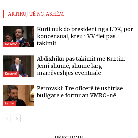
ARTIKUJ TË NGJASHËM
Kurti nuk do president nga LDK, por
koncensual, kreu i VV flet pas
takimit
Kosovë
Abdixhiku pas takimit me Kurtin:
Jemi shumë, shumë larg
marrëveshjes eventuale
Kosovë
Petrovski: Tre oficerë të ushtrisë
bullgare e formuan VMRO-në
Lajme
PËRGJIGJU