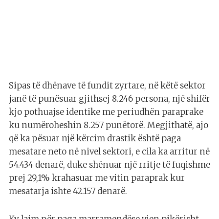
Sipas të dhënave të fundit zyrtare, në këtë sektor
janë të punësuar gjithsej 8.246 persona, një shifër
kjo pothuajse identike me periudhën paraprake
ku numëroheshin 8.257 punëtorë. Megjithatë, ajo
që ka pësuar një kërcim drastik është paga
mesatare neto në nivel sektori, e cila ka arritur në
54.434 denarë, duke shënuar një rritje të fuqishme
prej 29,1% krahasuar me vitin paraprak kur
mesatarja ishte 42.157 denarë.