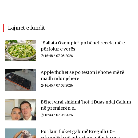
Lajmet e fundit
“Sallata Ozempic” po bëhet receta më e
përfolur e verës
16:48 / 07.08.2026
Apple thuhet se po teston iPhone më të
madh ndonjëherë
16:45 / 07.08.2026
Bëhet viral shikimi ‘hot’ i Duas ndaj Callum
në premierën e...
16:43 / 07.08.2026
Po i lani flokët gabim? Rregulli 60-
sekondësh që ndryshon gjithçka nga...