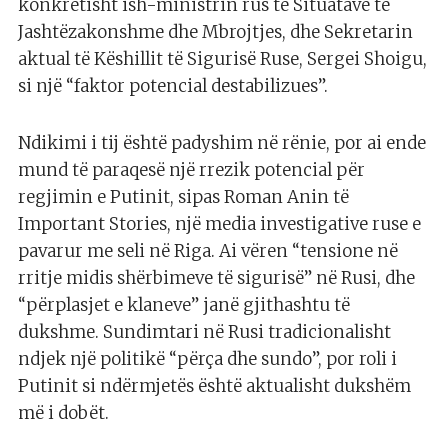
konkretisht ish-ministrin rus të Situatave të
Jashtëzakonshme dhe Mbrojtjes, dhe Sekretarin
aktual të Këshillit të Sigurisë Ruse, Sergei Shoigu,
si një “faktor potencial destabilizues”.
Ndikimi i tij është padyshim në rënie, por ai ende
mund të paraqesë një rrezik potencial për
regjimin e Putinit, sipas Roman Anin të
Important Stories, një media investigative ruse e
pavarur me seli në Riga. Ai vëren “tensione në
rritje midis shërbimeve të sigurisë” në Rusi, dhe
“përplasjet e klaneve” janë gjithashtu të
dukshme. Sundimtari në Rusi tradicionalisht
ndjek një politikë “përça dhe sundo”, por roli i
Putinit si ndërmjetës është aktualisht dukshëm
më i dobët.