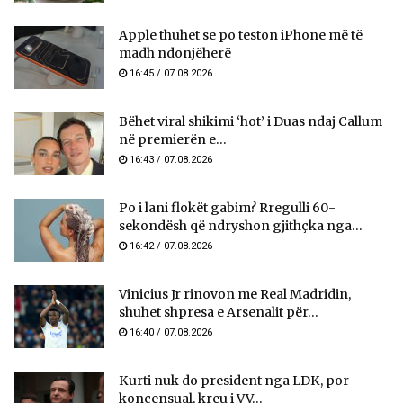
Apple thuhet se po teston iPhone më të
madh ndonjëherë
16:45 / 07.08.2026
Bëhet viral shikimi ‘hot’ i Duas ndaj Callum
në premierën e...
16:43 / 07.08.2026
Po i lani flokët gabim? Rregulli 60-
sekondësh që ndryshon gjithçka nga...
16:42 / 07.08.2026
Vinicius Jr rinovon me Real Madridin,
shuhet shpresa e Arsenalit për...
16:40 / 07.08.2026
Kurti nuk do president nga LDK, por
koncensual, kreu i VV...