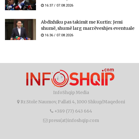
16:37 / 07.08.2026
Abdixhiku pas takimit me Kurtin: Jemi
shumë, shumë larg marrëveshjes eventuale
16:36 / 07.08.2026
InfoShqip Media
Rr.Stole Naumov, Pallati 4, 1000 Shkup/Maqedoni
+389 (77) 643 664
press(at)infoshqip.com