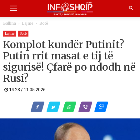
Ballina
Lajme
Botë
Lajme
Botë
Komplot kundër Putinit?
Putin rrit masat e tij të
sigurisë! Çfarë po ndodh në
Rusi?
14:23 / 11.05.2026