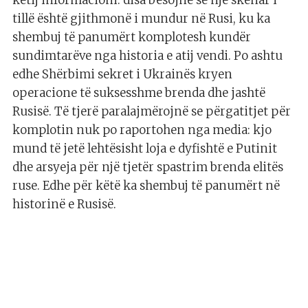
tillë është gjithmonë i mundur në Rusi, ku ka
shembuj të panumërt komplotesh kundër
sundimtarëve nga historia e atij vendi. Po ashtu
edhe Shërbimi sekret i Ukrainës kryen
operacione të suksesshme brenda dhe jashtë
Rusisë. Të tjerë paralajmërojnë se përgatitjet për
komplotin nuk po raportohen nga media: kjo
mund të jetë lehtësisht loja e dyfishtë e Putinit
dhe arsyeja për një tjetër spastrim brenda elitës
ruse. Edhe për këtë ka shembuj të panumërt në
historinë e Rusisë.