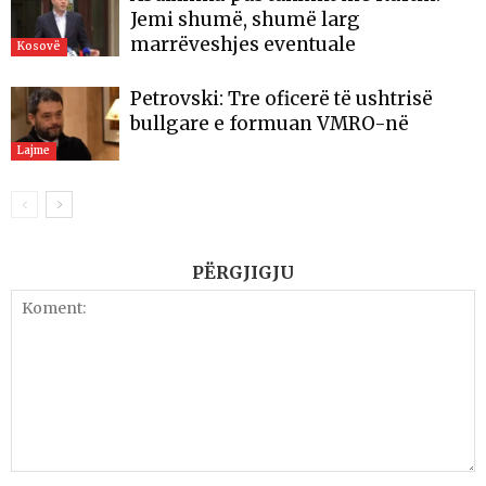
Jemi shumë, shumë larg
marrëveshjes eventuale
Kosovë
Petrovski: Tre oficerë të ushtrisë
bullgare e formuan VMRO-në
Lajme
PËRGJIGJU