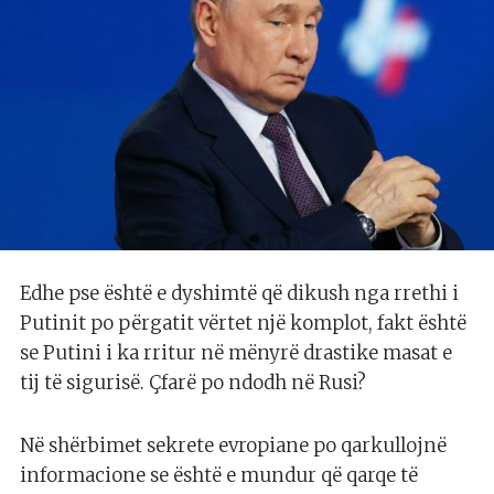
Edhe pse është e dyshimtë që dikush nga rrethi i
Putinit po përgatit vërtet një komplot, fakt është
se Putini i ka rritur në mënyrë drastike masat e
tij të sigurisë. Çfarë po ndodh në Rusi?
Në shërbimet sekrete evropiane po qarkullojnë
informacione se është e mundur që qarqe të