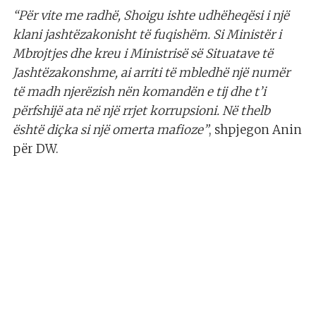
“Për vite me radhë, Shoigu ishte udhëheqësi i një
klani jashtëzakonisht të fuqishëm. Si Ministër i
Mbrojtjes dhe kreu i Ministrisë së Situatave të
Jashtëzakonshme, ai arriti të mbledhë një numër
të madh njerëzish nën komandën e tij dhe t’i
përfshijë ata në një rrjet korrupsioni. Në thelb
është diçka si një omerta mafioze”
, shpjegon Anin
për DW.