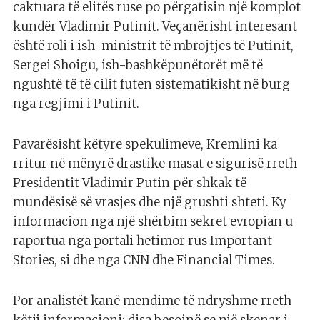
caktuara të elitës ruse po përgatisin një komplot
kundër Vladimir Putinit. Veçanërisht interesant
është roli i ish-ministrit të mbrojtjes të Putinit,
Sergei Shoigu, ish-bashkëpunëtorët më të
ngushtë të të cilit futen sistematikisht në burg
nga regjimi i Putinit.
Pavarësisht këtyre spekulimeve, Kremlini ka
rritur në mënyrë drastike masat e sigurisë rreth
Presidentit Vladimir Putin për shkak të
mundësisë së vrasjes dhe një grushti shteti. Ky
informacion nga një shërbim sekret evropian u
raportua nga portali hetimor rus Important
Stories, si dhe nga CNN dhe Financial Times.
Por analistët kanë mendime të ndryshme rreth
këtij informacioni: disa besojnë se një skenar i