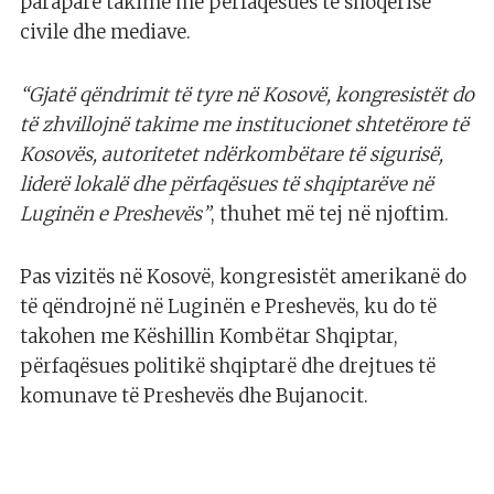
paraparë takime me përfaqësues të shoqërisë
civile dhe mediave.
“Gjatë qëndrimit të tyre në Kosovë, kongresistët do
të zhvillojnë takime me institucionet shtetërore të
Kosovës, autoritetet ndërkombëtare të sigurisë,
liderë lokalë dhe përfaqësues të shqiptarëve në
Luginën e Preshevës”
, thuhet më tej në njoftim.
Pas vizitës në Kosovë, kongresistët amerikanë do
të qëndrojnë në Luginën e Preshevës, ku do të
takohen me Këshillin Kombëtar Shqiptar,
përfaqësues politikë shqiptarë dhe drejtues të
komunave të Preshevës dhe Bujanocit.