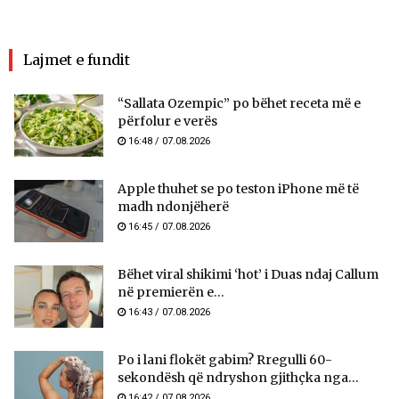
Lajmet e fundit
“Sallata Ozempic” po bëhet receta më e
përfolur e verës
16:48 / 07.08.2026
Apple thuhet se po teston iPhone më të
madh ndonjëherë
16:45 / 07.08.2026
Bëhet viral shikimi ‘hot’ i Duas ndaj Callum
në premierën e...
16:43 / 07.08.2026
Po i lani flokët gabim? Rregulli 60-
sekondësh që ndryshon gjithçka nga...
16:42 / 07.08.2026