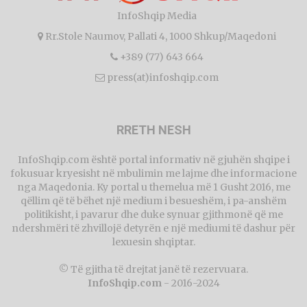
InfoShqip Media
Rr.Stole Naumov, Pallati 4, 1000 Shkup/Maqedoni
+389 (77) 643 664
press(at)infoshqip.com
RRETH NESH
InfoShqip.com është portal informativ në gjuhën shqipe i
fokusuar kryesisht në mbulimin me lajme dhe informacione
nga Maqedonia. Ky portal u themelua më 1 Gusht 2016, me
qëllim që të bëhet një medium i besueshëm, i pa-anshëm
politikisht, i pavarur dhe duke synuar gjithmonë që me
ndershmëri të zhvillojë detyrën e një mediumi të dashur për
lexuesin shqiptar.
© Të gjitha të drejtat janë të rezervuara.
InfoShqip.com
- 2016-2024