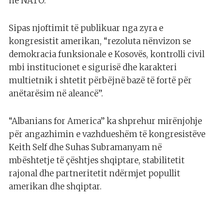
në NATO.
Sipas njoftimit të publikuar nga zyra e
kongresistit amerikan, “rezoluta nënvizon se
demokracia funksionale e Kosovës, kontrolli civil
mbi institucionet e sigurisë dhe karakteri
multietnik i shtetit përbëjnë bazë të fortë për
anëtarësim në aleancë”.
“Albanians for America” ka shprehur mirënjohje
për angazhimin e vazhdueshëm të kongresistëve
Keith Self dhe Suhas Subramanyam në
mbështetje të çështjes shqiptare, stabilitetit
rajonal dhe partneritetit ndërmjet popullit
amerikan dhe shqiptar.