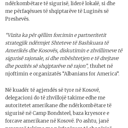
ndërkombëtare të sigurisë, liderë lokalë, si dhe
me përfaqësues të shqiptarëve të Luginës së
Preshevës.
“Vizita ka për qëllim forcimin e partneritetit
strategjik ndërmjet Shteteve të Bashkuara të
Amerikës dhe Kosovës, diskutimin e zhvillimeve të
sigurisë rajonale, si dhe mbështetjen e të drejtave
dhe pozitës së shqiptarëve në rajon”
, thuhet në
njoftimin e organizatës “Albanians for America”.
Në kuadër të agjendës së tyre në Kosovë,
delegacioni do të zhvillojë takime edhe me
autoritetet amerikane dhe ndërkombëtare të
sigurisë në Camp Bondsteel, baza kryesore e
forcave amerikane në Kosovë. Po ashtu, janë