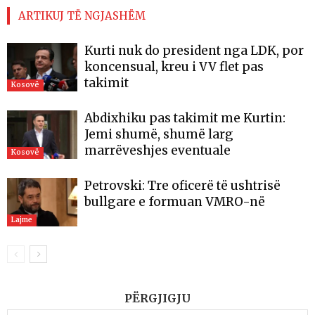
ARTIKUJ TË NGJASHËM
Kurti nuk do president nga LDK, por
koncensual, kreu i VV flet pas
takimit
Kosovë
Abdixhiku pas takimit me Kurtin:
Jemi shumë, shumë larg
marrëveshjes eventuale
Kosovë
Petrovski: Tre oficerë të ushtrisë
bullgare e formuan VMRO-në
Lajme
PËRGJIGJU