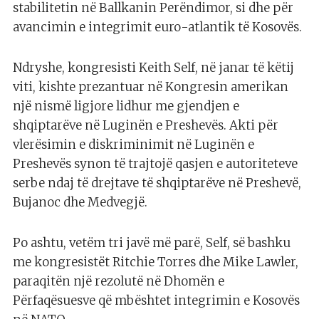
stabilitetin në Ballkanin Perëndimor, si dhe për
avancimin e integrimit euro-atlantik të Kosovës.
Ndryshe, kongresisti Keith Self, në janar të këtij
viti, kishte prezantuar në Kongresin amerikan
një nismë ligjore lidhur me gjendjen e
shqiptarëve në Luginën e Preshevës. Akti për
vlerësimin e diskriminimit në Luginën e
Preshevës synon të trajtojë qasjen e autoriteteve
serbe ndaj të drejtave të shqiptarëve në Preshevë,
Bujanoc dhe Medvegjë.
Po ashtu, vetëm tri javë më parë, Self, së bashku
me kongresistët Ritchie Torres dhe Mike Lawler,
paraqitën një rezolutë në Dhomën e
Përfaqësuesve që mbështet integrimin e Kosovës